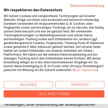
stehen die steigenden Ansprüche der Kunden und
Datenschutzerklärung
Lieferanten nach Faktoren wie z.B. Qualität, Nachkonzepte
Wir respektieren den Datenschutz
etc. Um die Kosten zu reduzieren, sollen ab 2003 als
Wir nutzen Cookies und vergleichbare Technologien auf unserer
Steuerungsinstrumentarium zur Grundlage für das deutsche
Website. Einige von ihnen sind essenziell und technisch notwendig.
Vergütungssystem die DRG's eingeführt werden, wobei die
Daneben verwenden wir Analysemethoden (z. B. Cookies oder
Fingerprints sowie serverseitiges Tracking), um zu messen, wie häufig
Auswirkungen dieser DRG's auf die Rehabilitation noch
unsere Seite besucht und wie sie genutzt wird. Wir verwenden
diskutiert werden. Unumstritten ist jedoch die Forderung
Trackingtechnologien zu Marketingzwecken und setzen hierzu
nach qualitätssichernden Maßnahmen.
serverseitiges Tracking sowie auch Drittanbieter ein, wodurch ggf.
geräteübergreifend Cookies, Fingerprints, Tracking-Pixel, IP-Adressen
Des weiteren gilt es auch, sowohl die Erwartungen bzw.
sowie gehashte E-Mail-Adressen genutzt werden. Auf unserer Seite
Anforderungen der Gesellschafter, der Geschäftsführung
betten wir zudem Drittinhalte von anderen Anbietern ein (Video-
und der medizinischen Leitung als auch die gesetzlichen
Plattformen). Wir haben auf die weitere Datenverarbeitung und ein
etwaiges Tracking durch den Drittanbieter keinen Einfluss. Mit deiner
und behördlichen Vorgaben zu erfüllen.
Einstellung willigst du in die oben beschriebenen Vorgänge ein. Du
Intention dieser Arbeit ist somit die Entwicklung eines
kannst deine Einwilligung (z. B. im Footer unter „Privacy-Einstellungen“)
Methodenmanuals zur Implementierung eines
jederzeit mit Wirkung für die Zukunft widerrufen. (
BoD-Impressum
)
Qualitätsmanagementsystems (QMS) im Bereich der
Bewegungstherapie einer stationären Rehabilitationsklinik.
Es soll als Werkzeug dienen, die vielfältigen
ABLEHNEN
ANPASSEN
Anforderungen, die an ein QMS gestellt werden,
ALLE AKZEPTIEREN
umzusetzen.
Der Transfer dieses Methodenmanuals auf andere
Abteilungen, unter Einbeziehung der abteilungsinternen