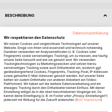
BESCHREIBUNG
Qualitätsmanagement hat in Beratungs- und
Datenschutzerklärung
Bildungseinrichtungen zunehmend an Bedeutung
Wir respektieren den Datenschutz
gewonnen. Höhere Erwartungen der Klientel bzw. der
Wir nutzen Cookies und vergleichbare Technologien auf unserer
Kunden an die Beratungsqualität, Anforderung von
Website. Einige von ihnen sind essenziell und technisch notwendig.
Qualitätsnachweisen durch Kostenträger und nicht zuletzt
Daneben verwenden wir Analysemethoden (z. B. Cookies oder
der eigene Anspruch an eine hohe Qualität der erbrachten
Fingerprints sowie serverseitiges Tracking), um zu messen, wie häufig
unsere Seite besucht und wie sie genutzt wird. Wir verwenden
Leistungen führen dazu, dass Beratungseinrichtungen ein
Trackingtechnologien zu Marketingzwecken und setzen hierzu
praktikables und angemessenes Qualitätsmanagement
serverseitiges Tracking sowie auch Drittanbieter ein, wodurch ggf.
einführen wollen.
geräteübergreifend Cookies, Fingerprints, Tracking-Pixel, IP-Adressen
sowie gehashte E-Mail-Adressen genutzt werden. Auf unserer Seite
Das vorgestellte Qualitätskonzept basiert auf dem EFQM-
betten wir zudem Drittinhalte von anderen Anbietern ein (Video-
Excellence Modell (European Foundation for Quality
Plattformen). Wir haben auf die weitere Datenverarbeitung und ein
Management) und ist auf die besonderen Belange des
etwaiges Tracking durch den Drittanbieter keinen Einfluss. Mit deiner
Einstellung willigst du in die oben beschriebenen Vorgänge ein. Du
Beratungssektors gut anwendbar. Im Mittelpunkt steht die
kannst deine Einwilligung (z. B. im Footer unter „Privacy-Einstellungen“)
Methode der Selbstbewertung, durch die Stärken und
jederzeit mit Wirkung für die Zukunft widerrufen. (
BoD-Impressum
)
Verbesserungspotenziale identifiziert und in einen
kontinuierlichen Verbesserungsprozess übergeleitet