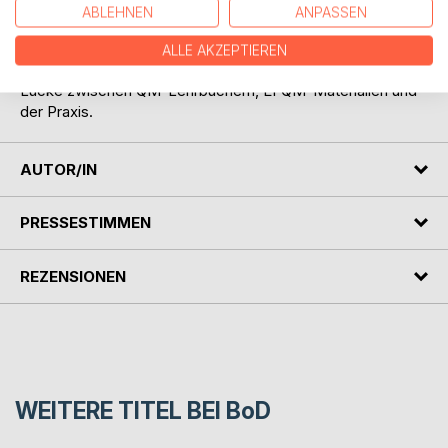
werden.
ABLEHNEN
ANPASSEN
Der Fokus dieses Buches liegt auf der praktischen
Anwendung des EFQM-Modells und bietet viele konkrete
ALLE AKZEPTIEREN
Beispiele aus der Beratungsarbeit. Es schließt damit die
Lücke zwischen QM-Lehrbüchern, EFQM-Materialien und
der Praxis.
AUTOR/IN
PRESSESTIMMEN
REZENSIONEN
WEITERE TITEL BEI
BoD