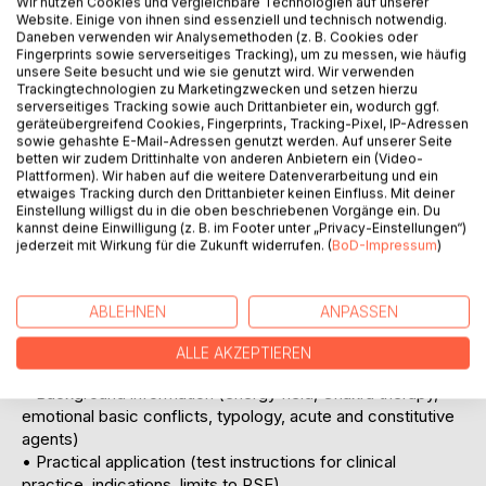
Wir nutzen Cookies und vergleichbare Technologien auf unserer
BESCHREIBUNG
Website. Einige von ihnen sind essenziell und technisch notwendig.
Daneben verwenden wir Analysemethoden (z. B. Cookies oder
Fingerprints sowie serverseitiges Tracking), um zu messen, wie häufig
unsere Seite besucht und wie sie genutzt wird. Wir verwenden
Unresolved emotional conflicts can lead to disease.
Trackingtechnologien zu Marketingzwecken und setzen hierzu
Eliminating them breaks up psychoenergetic blocks. This
serverseitiges Tracking sowie auch Drittanbieter ein, wodurch ggf.
book shows you how it’s done.
geräteübergreifend Cookies, Fingerprints, Tracking-Pixel, IP-Adressen
With the aid of a special test device, therapists can first
sowie gehashte E-Mail-Adressen genutzt werden. Auf unserer Seite
betten wir zudem Drittinhalte von anderen Anbietern ein (Video-
determine the extent of patient subtle energy on all four
Plattformen). Wir haben auf die weitere Datenverarbeitung und ein
energy levels (Vital, Emotional, Mental, Causal). Next, with
etwaiges Tracking durch den Drittanbieter keinen Einfluss. Mit deiner
the aid of special homeopathic compound agents, they can
Einstellung willigst du in die oben beschriebenen Vorgänge ein. Du
kannst deine Einwilligung (z. B. im Footer unter „Privacy-Einstellungen“)
pinpoint patients’ hidden emotional conflicts, which are the
jederzeit mit Wirkung für die Zukunft widerrufen. (
BoD-Impressum
)
main causes of energy blocks. A few months of conflict
therapy can then eliminate the psychoenergetic blocks,
after which life energy can once again flow at full strength.
ABLEHNEN
ANPASSEN
This training and practice manual conveys the following:
• The methodical tools of the trade for therapists (test
ALLE AKZEPTIEREN
device, testing instructions, organ test kit)
• Background information (energy field, Chakra therapy,
emotional basic conflicts, typology, acute and constitutive
agents)
• Practical application (test instructions for clinical
practice, indications, limits to PSE)