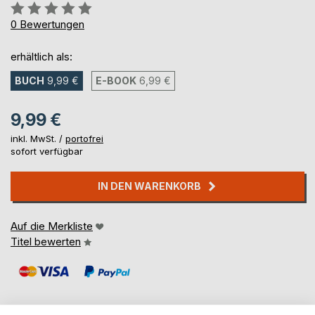
Bewertung::
0%
0
Bewertungen
erhältlich als:
BUCH
9,99 €
E-BOOK
6,99 €
9,99 €
inkl. MwSt. /
portofrei
sofort verfügbar
IN DEN WARENKORB
Auf die Merkliste
Titel bewerten