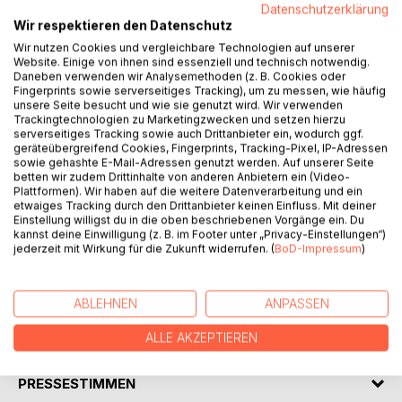
Datenschutzerklärung
Wir respektieren den Datenschutz
BESCHREIBUNG
Wir nutzen Cookies und vergleichbare Technologien auf unserer
Website. Einige von ihnen sind essenziell und technisch notwendig.
Daneben verwenden wir Analysemethoden (z. B. Cookies oder
Fingerprints sowie serverseitiges Tracking), um zu messen, wie häufig
"Psychose: Wähle die Kunst um die Wirklichkeit zu
unsere Seite besucht und wie sie genutzt wird. Wir verwenden
verändern" ist eine Sammlung von Gedichten und Texten,
Trackingtechnologien zu Marketingzwecken und setzen hierzu
die zur Relativierung menschlichen Leids beitragen soll. Der
serverseitiges Tracking sowie auch Drittanbieter ein, wodurch ggf.
geräteübergreifend Cookies, Fingerprints, Tracking-Pixel, IP-Adressen
Autor selbst ist ein Mensch, der die Irrwege des
sowie gehashte E-Mail-Adressen genutzt werden. Auf unserer Seite
menschlichen Verstands kennenlernen musste und wie es
betten wir zudem Drittinhalte von anderen Anbietern ein (Video-
der Titel schon sagt einen Weg findet, um
Plattformen). Wir haben auf die weitere Datenverarbeitung und ein
etwaiges Tracking durch den Drittanbieter keinen Einfluss. Mit deiner
Glaubensgrundsätze innerhalb seiner Werke und durch die
Einstellung willigst du in die oben beschriebenen Vorgänge ein. Du
Kunst zu relativieren.
kannst deine Einwilligung (z. B. im Footer unter „Privacy-Einstellungen“)
jederzeit mit Wirkung für die Zukunft widerrufen. (
BoD-Impressum
)
Das Werk steht unter der Copyleftlizenz:
https://artlibre.org/licence/lal/de1-3/
ABLEHNEN
ANPASSEN
AUTOR/IN
ALLE AKZEPTIEREN
PRESSESTIMMEN