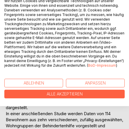
Wir nutzen Cookies und vergleichbare Technologien auf unserer
(oder deren gesetzliche Betreuer) nicht über die
Website. Einige von ihnen sind essenziell und technisch notwendig.
Daneben verwenden wir Analysemethoden (z. B. Cookies oder
einhergehenden Risiken und Nebenwirkungen aufgeklärt,
Fingerprints sowie serverseitiges Tracking), um zu messen, wie häufig
stehen einem Missbrauch Türen und Tore offen.
unsere Seite besucht und wie sie genutzt wird. Wir verwenden
In stationären Einrichtungen der Behindertenhilfe kommt
Trackingtechnologien zu Marketingzwecken und setzen hierzu
serverseitiges Tracking sowie auch Drittanbieter ein, wodurch ggf.
der Psychopharmakotherapie ein besonderer Stellenwert
geräteübergreifend Cookies, Fingerprints, Tracking-Pixel, IP-Adressen
zu. So ist nachgewiesen, dass bei Menschen mit geistiger
sowie gehashte E-Mail-Adressen genutzt werden. Auf unserer Seite
Behinderung die Wahrscheinlichkeit an psychischen
betten wir zudem Drittinhalte von anderen Anbietern ein (Video-
Störungen zu erkranken höher ist, als bei Nichtbehinderten.
Plattformen). Wir haben auf die weitere Datenverarbeitung und ein
etwaiges Tracking durch den Drittanbieter keinen Einfluss. Mit deiner
Folglich liegt die Vermutung nahe, dass die
Einstellung willigst du in die oben beschriebenen Vorgänge ein. Du
Behandlungsform mit psychotrop wirkenden
kannst deine Einwilligung (z. B. im Footer unter „Privacy-Einstellungen“)
Medikamenten in Wohnstätten deutlich über dem
jederzeit mit Wirkung für die Zukunft widerrufen. (
BoD-Impressum
)
Durchschnitt der deutschen Bevölkerung liegt.
Die Arbeit setzt sich zunächst mit ausgewählten aktuellen
ABLEHNEN
ANPASSEN
Studien zur komplexen Thematik Psychopharmakotherapie
auseinander. Außerdem werden grundlegende Konzepte
ALLE AKZEPTIEREN
und Strategien im Umgang mit psychotrop wirkenden
Medikamenten, sowie die gängigen Wirkstoffgruppen
dargestellt.
In einer anschließenden Studie werden Daten von 114
Bewohnern aus zehn verschiedenen, zufällig ausgewählten,
Wohngruppen der Behindertenhilfe vorgestellt und