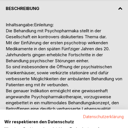
BESCHREIBUNG
Inhaltsangabe:Einleitung:
Die Behandlung mit Psychopharmaka stellt in der
Gesellschaft ein kontrovers diskutiertes Thema dar.
Mit der Einführung der ersten psychotrop wirkenden
Medikamente in den späten Fünfziger Jahren des 20.
Jahrhunderts gingen erhebliche Fortschritte in der
Behandlung psychischer Störungen einher.
So sind insbesondere die Öffnung der psychiatrischen
Krankenhäuser, sowie verkürzte stationäre und dafür
verbesserte Möglichkeiten der ambulanten Behandlung von
Patienten eng mit ihr verbunden.
Bei genauer Indikation ermöglicht eine gewissenhaft
angewandte Psychopharmakotherapie, vorzugsweise
eingebettet in ein multimodales Behandlungskonzept, den
Betroffenen eine deutlich verbesserte Lebensqualität.
Werden aber maßgebliche Faktoren bei einer Behandlung
Datenschutzerklärung
mit psychotropen Medikamenten vernachlässigt, die Ziele
Wir respektieren den Datenschutz
der Therapie nicht regelmäßig überprüft, die Betroffenen