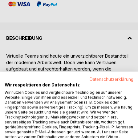
BESCHREIBUNG
Virtuelle Teams sind heute ein unverzichtbarer Bestandteil
der modernen Arbeitswelt. Doch wie kann Vertrauen
aufgebaut und aufrechterhalten werden, wenn die
Teammitglieder sich oft nie persönlich treffen? In diesem
Datenschutzerklärung
praxisorientierten Ratgeber zeigt die erfahrene Diplom-
Wir respektieren den Datenschutz
Wirtschaftspsychologin Daniela Baum, wie Sie Vertrauen in
Wir nutzen Cookies und vergleichbare Technologien auf unserer
Ihrem virtuellen Team schaffen und stärken können.
Website. Einige von ihnen sind essenziell und technisch notwendig.
Daneben verwenden wir Analysemethoden (z. B. Cookies oder
Dieses Buch bietet:
Fingerprints sowie serverseitiges Tracking), um zu messen, wie häufig
unsere Seite besucht und wie sie genutzt wird. Wir verwenden
Trackingtechnologien zu Marketingzwecken und setzen hierzu
- Praktische Werkzeuge und Methoden: Entdecken Sie
serverseitiges Tracking sowie auch Drittanbieter ein, wodurch ggf.
bewährte Strategien und Techniken, um Vertrauen in
geräteübergreifend Cookies, Fingerprints, Tracking-Pixel, IP-Adressen
sowie gehashte E-Mail-Adressen genutzt werden. Auf unserer Seite
virtuellen Teams zu fördern.
betten wir zudem Drittinhalte von anderen Anbietern ein (Video-