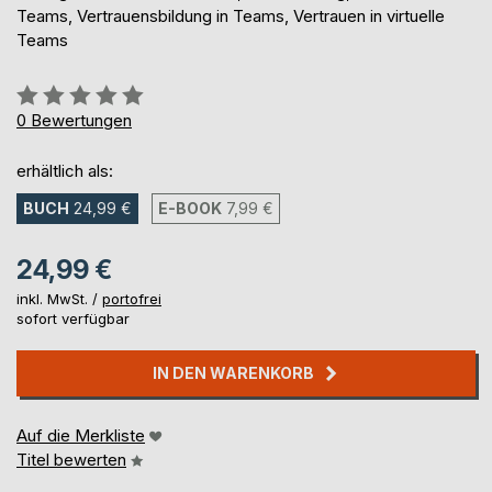
Teams, Vertrauensbildung in Teams, Vertrauen in virtuelle
Teams
Bewertung::
0%
0
Bewertungen
erhältlich als:
BUCH
24,99 €
E-BOOK
7,99 €
24,99 €
inkl. MwSt. /
portofrei
sofort verfügbar
IN DEN WARENKORB
Auf die Merkliste
Titel bewerten