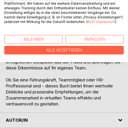
Plattformen). Wir haben auf die weitere Datenverarbeitung und ein
- Nützliche Checklisten und Fragebögen: Nutzen Sie
etwaiges Tracking durch den Drittanbieter keinen Einfluss. Mit deiner
Einstellung willigst du in die oben beschriebenen Vorgänge ein. Du
umfassende Checklisten und Fragebögen, um den
kannst deine Einwilligung (z. B. im Footer unter „Privacy-Einstellungen“)
Vertrauensaufbau systematisch zu gestalten.
jederzeit mit Wirkung für die Zukunft widerrufen. (
BoD-Impressum
)
- Konkret anwendbare Tipps: Erfahren Sie, wie Sie die
richtigen Kommunikationskanäle nutzen, Missverständnisse
ABLEHNEN
ANPASSEN
vermeiden und eine inklusive Teamkultur schaffen.
ALLE AKZEPTIEREN
- Fallstudien und Best Practices: Lernen Sie von
erfolgreichen Beispielen aus der Praxis und übertragen Sie
diese Erkenntnisse auf Ihr eigenes Team.
Ob Sie eine Führungskraft, Teammitglied oder HR-
Proffessional sind - dieses Buch bietet Ihnen wertvolle
Einblicke und praxisnahe Empfehlungen, um die
Zusammenarbeit in virtuellen Teams effektiv und
vertrauensvoll zu gestalten.
AUTOR/IN