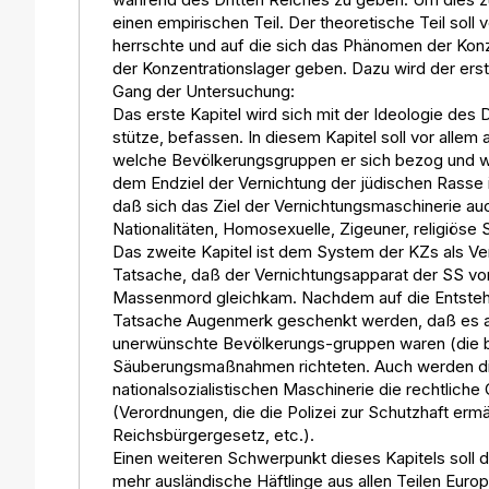
einen empirischen Teil. Der theoretische Teil soll 
herrschte und auf die sich das Phänomen der Konz
der Konzentrationslager geben. Dazu wird der erste 
Gang der Untersuchung:
Das erste Kapitel wird sich mit der Ideologie des
stütze, befassen. In diesem Kapitel soll vor alle
welche Bevölkerungsgruppen er sich bezog und w
dem Endziel der Vernichtung der jüdischen Rasse 
daß sich das Ziel der Vernichtungsmaschinerie au
Nationalitäten, Homosexuelle, Zigeuner, religiöse
Das zweite Kapitel ist dem System der KZs als Ver
Tatsache, daß der Vernichtungsapparat der SS vor 
Massenmord gleichkam. Nachdem auf die Entstehu
Tatsache Augenmerk geschenkt werden, daß es anf
unerwünschte Bevölkerungs-gruppen waren (die b
Säuberungsmaßnahmen richteten. Auch werden die
nationalsozialistischen Maschinerie die rechtliche
(Verordnungen, die die Polizei zur Schutzhaft er
Reichsbürgergesetz, etc.).
Einen weiteren Schwerpunkt dieses Kapitels soll 
mehr ausländische Häftlinge aus allen Teilen Euro