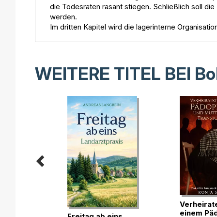
die Todesraten rasant stiegen. Schließlich soll die 
werden.
Im dritten Kapitel wird die lagerinterne Organisati
WEITERE TITEL BEI
Bo
n ohne
Verheirate
einem Päd
Freitag ab eins