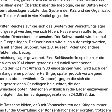
vor allem einen Überblick über die Ideologie, die im Dritten Reich
entrationslager stützte, das System der KZs und die Organisatio
Teil der Arbeit in vier Kapitel gegliedert.
 Dritten Reiches auf die sich das System der Vernichtungslager
m aufgezeigt werden, wie sich Hitlers Rassenwahn äußerte, auf
elche Dimensionen er annahm. Der Schwerpunkt wird hier auf
in Europa liegen. Darüber hinaus wird auch aufgezeigt werden,
ch auf andere Gruppen, wie z.B. Russen, Polen und andere
 Sekten etc. bezog.
nichtungslager gewidmet. Eine Schlüsselrolle spielte hier die
allem ab 1941 einem geradezu industriell betriebenen
ng der KZs mit Anfang 1933 eingegangen wird, wird auch der
angs eher politische Häftlinge, später jedoch vorwiegend
ereits oben erwähnten Gruppen), gegen die sich die
 gesetzlichen Grundlagen beleuchtet, die der
 Grundlage boten, Menschen willkürlich in die Lager einzuweisen
mächtigten, das Ermächtigungsgesetz vom 24.3.1933, das
die Tatsache bilden, daß mit Voranschreiten des Krieges immer
pas für die Überflutung der Konzentrationslager sorgten, trotzdem