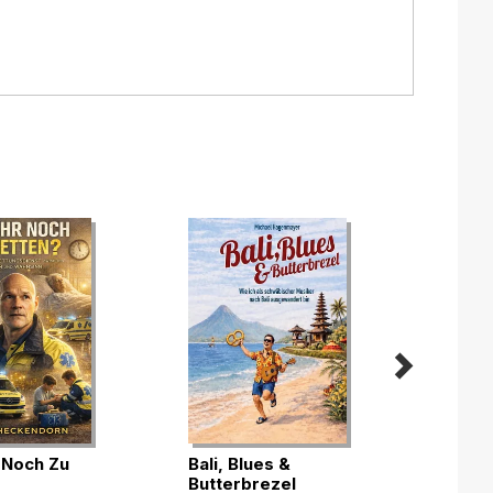
r Noch Zu
Bali, Blues &
Butterbrezel
Die P