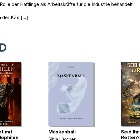
Rolle der Häftlinge als Arbeitskräfte für die Industrie behandelt
on der KZs […]
D
t mit
Maskenball
Seid Ih
ophilen
Retten?
Silya Lüscher