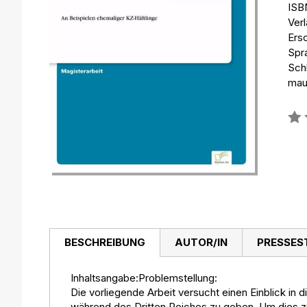
ISB
Ver
Ers
Spr
Sch
mau
Bew
0%
BESCHREIBUNG
AUTOR/IN
PRESSES
Inhaltsangabe:Problemstellung:
Die vorliegende Arbeit versucht einen Einblick in 
während des Dritten Reiches zu geben. Um dies zu 