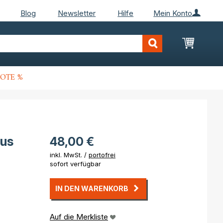
Blog
Newsletter
Hilfe
Mein Konto
Mein Wa
OTE %
mus
48,00 €
inkl. MwSt. /
portofrei
sofort verfügbar
IN DEN WARENKORB
Auf die Merkliste