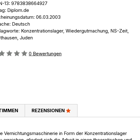
N-13: 9783838664927
lag: Diplom.de
cheinungsdatum: 06.03.2003
ache: Deutsch
lagworte: Konzentrationslager, Wiedergutmachung, NS-Zeit,
thausen, Juden
ertung::
0
Bewertungen
TIMMEN
REZENSIONEN
die Vernichtungsmaschinerie in Form der Konzentrationslager
erreichen, gliedert sich die Arbeit in einen theoretischen und