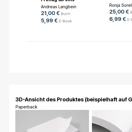
u(...)
g
Ronja Sorel
Andreas Langbein
25,00 €
h
21,00 €
Buch
6,99 €
ok
E-
5,99 €
E-Book
3D-Ansicht des Produktes (beispielhaft auf 
Paperback