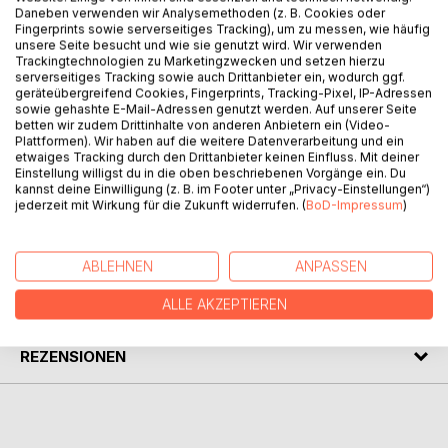
Daneben verwenden wir Analysemethoden (z. B. Cookies oder
Fingerprints sowie serverseitiges Tracking), um zu messen, wie häufig
unsere Seite besucht und wie sie genutzt wird. Wir verwenden
BESCHREIBUNG
Trackingtechnologien zu Marketingzwecken und setzen hierzu
serverseitiges Tracking sowie auch Drittanbieter ein, wodurch ggf.
geräteübergreifend Cookies, Fingerprints, Tracking-Pixel, IP-Adressen
Geschichten und Rezessionen aus einem schwäbischen
sowie gehashte E-Mail-Adressen genutzt werden. Auf unserer Seite
betten wir zudem Drittinhalte von anderen Anbietern ein (Video-
Leben!
Plattformen). Wir haben auf die weitere Datenverarbeitung und ein
Geschichtle und Gedichtle über Alltagsbegebenheiten in
etwaiges Tracking durch den Drittanbieter keinen Einfluss. Mit deiner
schwäbischer Mundart (Erstlingswerke sind teils auch in
Einstellung willigst du in die oben beschriebenen Vorgänge ein. Du
kannst deine Einwilligung (z. B. im Footer unter „Privacy-Einstellungen“)
Hochdeutsch abgedruckt)
jederzeit mit Wirkung für die Zukunft widerrufen. (
BoD-Impressum
)
AUTOR/IN
ABLEHNEN
ANPASSEN
PRESSESTIMMEN
ALLE AKZEPTIEREN
REZENSIONEN