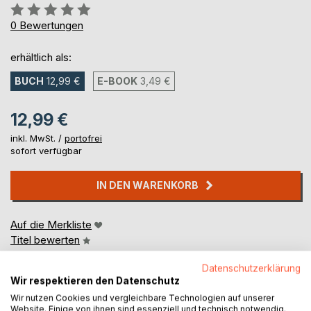
Bewertung::
0%
0
Bewertungen
erhältlich als:
BUCH
12,99 €
E-BOOK
3,49 €
12,99 €
inkl. MwSt. /
portofrei
sofort verfügbar
IN DEN WARENKORB
Auf die Merkliste
Titel bewerten
Datenschutzerklärung
Wir respektieren den Datenschutz
Wir nutzen Cookies und vergleichbare Technologien auf unserer
Website. Einige von ihnen sind essenziell und technisch notwendig.