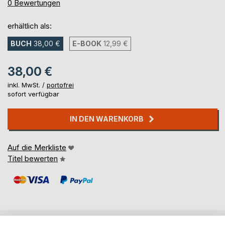
0%
0
Bewertungen
erhältlich als:
BUCH
38,00 €
E-BOOK
12,99 €
38,00 €
inkl. MwSt. /
portofrei
sofort verfügbar
IN DEN WARENKORB
Auf die Merkliste
Titel bewerten