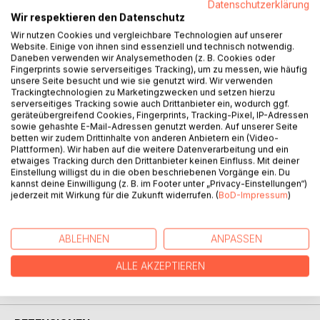
Datenschutzerklärung
BESCHREIBUNG
Wir respektieren den Datenschutz
Wir nutzen Cookies und vergleichbare Technologien auf unserer
Website. Einige von ihnen sind essenziell und technisch notwendig.
Alles Wesentliche zur dringend notwendigen
Daneben verwenden wir Analysemethoden (z. B. Cookies oder
Fingerprints sowie serverseitiges Tracking), um zu messen, wie häufig
gesamtgesellschaftlichen Transformation in einem Band:
unsere Seite besucht und wie sie genutzt wird. Wir verwenden
geschichtliche Hintergründe, aktuelle Problemanalysen und
Trackingtechnologien zu Marketingzwecken und setzen hierzu
mögliche Lösungsansätze, zu Ökonomie, Lebensmitteln
serverseitiges Tracking sowie auch Drittanbieter ein, wodurch ggf.
und politischen Systemen, über Naturschutz, Evolution und
geräteübergreifend Cookies, Fingerprints, Tracking-Pixel, IP-Adressen
sowie gehashte E-Mail-Adressen genutzt werden. Auf unserer Seite
kultureller Identität, bis zu den Transzendenz-Defiziten der
betten wir zudem Drittinhalte von anderen Anbietern ein (Video-
Moderne. Dazu Einschübe zwischen den Kapiteln, um
Plattformen). Wir haben auf die weitere Datenverarbeitung und ein
Abwechslung zu bieten in der sicherlich nicht leichten Kost.
etwaiges Tracking durch den Drittanbieter keinen Einfluss. Mit deiner
Einstellung willigst du in die oben beschriebenen Vorgänge ein. Du
Für denkende und interessierte Menschen, die sich
kannst deine Einwilligung (z. B. im Footer unter „Privacy-Einstellungen“)
zumindest gedanklich mit unserer Zukunft
jederzeit mit Wirkung für die Zukunft widerrufen. (
BoD-Impressum
)
auseinandersetzen wollen
ABLEHNEN
ANPASSEN
AUTOR/IN
ALLE AKZEPTIEREN
PRESSESTIMMEN