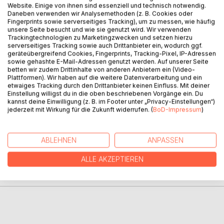
Website. Einige von ihnen sind essenziell und technisch notwendig.
Daneben verwenden wir Analysemethoden (z. B. Cookies oder
Fingerprints sowie serverseitiges Tracking), um zu messen, wie häufig
Psalter und Offenbarung stehen am Anfang bzw. Ende der
unsere Seite besucht und wie sie genutzt wird. Wir verwenden
Bibel, gehören aber inhaltlich zusammen.
Trackingtechnologien zu Marketingzwecken und setzen hierzu
serverseitiges Tracking sowie auch Drittanbieter ein, wodurch ggf.
Sie sind aus heutiger Sicht scheinbar schwer verständlich,
geräteübergreifend Cookies, Fingerprints, Tracking-Pixel, IP-Adressen
können aber durchaus verstanden werden, wenn man ihre
sowie gehashte E-Mail-Adressen genutzt werden. Auf unserer Seite
Sprache und Sichtweise heutiger Sprache und
betten wir zudem Drittinhalte von anderen Anbietern ein (Video-
Plattformen). Wir haben auf die weitere Datenverarbeitung und ein
Gedankenwelt anpasst. bzw. in unsere Zeit übersetzt.
etwaiges Tracking durch den Drittanbieter keinen Einfluss. Mit deiner
Im vorliegenden Buch wird dies gezeigt.
Einstellung willigst du in die oben beschriebenen Vorgänge ein. Du
kannst deine Einwilligung (z. B. im Footer unter „Privacy-Einstellungen“)
jederzeit mit Wirkung für die Zukunft widerrufen. (
BoD-Impressum
)
AUTOR/IN
ABLEHNEN
ANPASSEN
PRESSESTIMMEN
ALLE AKZEPTIEREN
REZENSIONEN