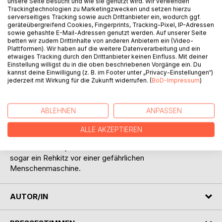
Titel bewerten
unsere Seite besucht und wie sie genutzt wird. Wir verwenden
Trackingtechnologien zu Marketingzwecken und setzen hierzu
serverseitiges Tracking sowie auch Drittanbieter ein, wodurch ggf.
geräteübergreifend Cookies, Fingerprints, Tracking-Pixel, IP-Adressen
sowie gehashte E-Mail-Adressen genutzt werden. Auf unserer Seite
betten wir zudem Drittinhalte von anderen Anbietern ein (Video-
Plattformen). Wir haben auf die weitere Datenverarbeitung und ein
etwaiges Tracking durch den Drittanbieter keinen Einfluss. Mit deiner
Einstellung willigst du in die oben beschriebenen Vorgänge ein. Du
kannst deine Einwilligung (z. B. im Footer unter „Privacy-Einstellungen“)
BESCHREIBUNG
jederzeit mit Wirkung für die Zukunft widerrufen. (
BoD-Impressum
)
Als Prunseline aus dem Winterschlaf erwacht, kann sie sich
ABLEHNEN
ANPASSEN
noch gar nicht vorstellen, welche tollen Abenteuer auf sie
und ihren besten Freund Karli warten. Doch schon bald
ALLE AKZEPTIEREN
erleben die beiden ein aufregendes Jahr. Sie lernen neue
Freunde kennen, tanzen mit den Glühwürmchen und retten
sogar ein Rehkitz vor einer gefährlichen
Menschenmaschine.
AUTOR/IN