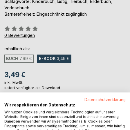
Schlagworte: Kinderbuch, lustig, Tierbuch, Bilderbuch,
Vorlesebuch
Barrierefreiheit: Eingeschränkt zugänglich
Bewertung::
0%
0
Bewertungen
erhältlich als:
BUCH
7,99 €
E-BOOK
3,49 €
3,49 €
inkl. MwSt.
sofort verfügbar als Download
Datenschutzerklärung
Wir respektieren den Datenschutz
IN DEN WARENKORB
Wir nutzen Cookies und vergleichbare Technologien auf unserer
Website. Einige von ihnen sind essenziell und technisch notwendig.
Daneben verwenden wir Analysemethoden (z. B. Cookies oder
Auf die Merkliste
Fingerprints sowie serverseitiges Tracking), um zu messen, wie häufig