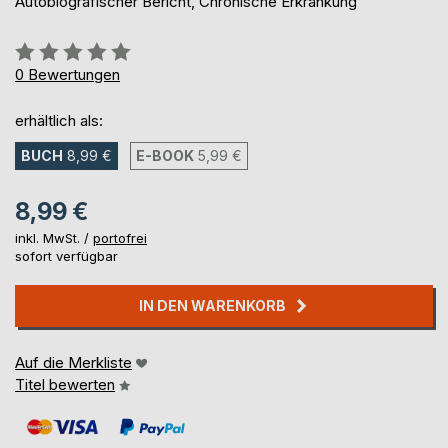
Autobiografischer Bericht, Chronische Erkrankung
Bewertung::
0%
0
Bewertungen
erhältlich als:
BUCH
8,99 €
E-BOOK
5,99 €
8,99 €
inkl. MwSt. /
portofrei
sofort verfügbar
IN DEN WARENKORB
Auf die Merkliste
Titel bewerten