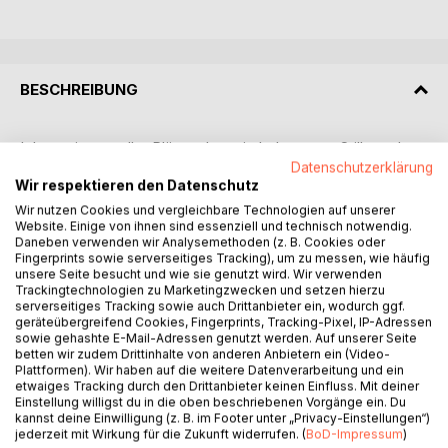
BESCHREIBUNG
Ich war jung, voller Pläne, als mein Leben zum Stillstand
kam. Was mit einem Infekt begann, wurde zu einer
Datenschutzerklärung
Wir respektieren den Datenschutz
fortschreitenden Krankheit, die keine Ruhe, keine Therapie
und kein guter Wille heilen konnte. Statt medizinischer Hilfe
Wir nutzen Cookies und vergleichbare Technologien auf unserer
Website. Einige von ihnen sind essenziell und technisch notwendig.
bekam ich eine Fehldiagnose: Depression. Die eigentliche
Daneben verwenden wir Analysemethoden (z. B. Cookies oder
Ursache blieb vorerst unerkannt: eine schwere
Fingerprints sowie serverseitiges Tracking), um zu messen, wie häufig
neuroimmunologische Erkrankung namens M.E.
unsere Seite besucht und wie sie genutzt wird. Wir verwenden
Trackingtechnologien zu Marketingzwecken und setzen hierzu
(Myalgische Enzephalomyelitis)
serverseitiges Tracking sowie auch Drittanbieter ein, wodurch ggf.
geräteübergreifend Cookies, Fingerprints, Tracking-Pixel, IP-Adressen
In diesem Buch erzähle ich, was es bedeutet, in einem
sowie gehashte E-Mail-Adressen genutzt werden. Auf unserer Seite
betten wir zudem Drittinhalte von anderen Anbietern ein (Video-
Körper zu leben, der nicht mehr funktioniert. Ich beschreibe
Plattformen). Wir haben auf die weitere Datenverarbeitung und ein
den Verlust von Sprache, Licht und Bewegung. Den
etwaiges Tracking durch den Drittanbieter keinen Einfluss. Mit deiner
Rückzug in ein stilles Zimmer. Und die Hilflosigkeit in einem
Einstellung willigst du in die oben beschriebenen Vorgänge ein. Du
kannst deine Einwilligung (z. B. im Footer unter „Privacy-Einstellungen“)
System, das Menschen wie mich unsichtbar macht.
jederzeit mit Wirkung für die Zukunft widerrufen. (
BoD-Impressum
)