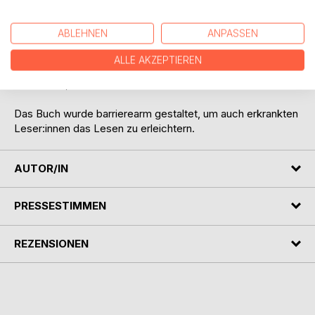
Protokoll einer Fehldiagnose ist ein ehrlicher
Erfahrungsbericht über eine der schwersten Krankheiten
ABLEHNEN
ANPASSEN
der Welt und eine Aufforderung nicht mehr wegzusehen.
ALLE AKZEPTIEREN
Für alle, die glauben, es sei nur Erschöpfung. Und für jene,
die wissen, dass es mehr ist.
Das Buch wurde barrierearm gestaltet, um auch erkrankten
Leser:innen das Lesen zu erleichtern.
AUTOR/IN
PRESSESTIMMEN
REZENSIONEN