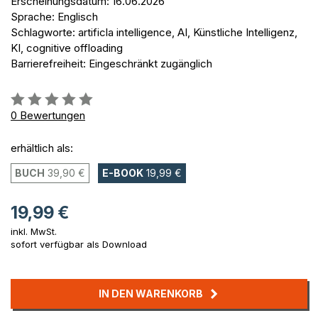
Erscheinungsdatum: 16.06.2026
Sprache: Englisch
Schlagworte: artificla intelligence, AI, Künstliche Intelligenz,
KI, cognitive offloading
Barrierefreiheit: Eingeschränkt zugänglich
Bewertung::
0%
0
Bewertungen
erhältlich als:
BUCH
39,90 €
E-BOOK
19,99 €
19,99 €
inkl. MwSt.
sofort verfügbar als Download
IN DEN WARENKORB