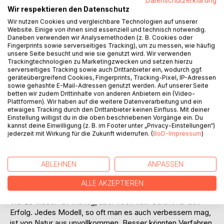
Datenschutzerklärung
Wir respektieren den Datenschutz
Wir nutzen Cookies und vergleichbare Technologien auf unserer
Website. Einige von ihnen sind essenziell und technisch notwendig.
Daneben verwenden wir Analysemethoden (z. B. Cookies oder
Fingerprints sowie serverseitiges Tracking), um zu messen, wie häufig
unsere Seite besucht und wie sie genutzt wird. Wir verwenden
BESCHREIBUNG
Trackingtechnologien zu Marketingzwecken und setzen hierzu
serverseitiges Tracking sowie auch Drittanbieter ein, wodurch ggf.
geräteübergreifend Cookies, Fingerprints, Tracking-Pixel, IP-Adressen
Innerhalb der Arbeits- und Berufswelt werden die Karten
sowie gehashte E-Mail-Adressen genutzt werden. Auf unserer Seite
betten wir zudem Drittinhalte von anderen Anbietern ein (Video-
neu gemischt. Vernetzung macht die Welt nicht nur
Plattformen). Wir haben auf die weitere Datenverarbeitung und ein
schneller, sondern auch komplexer. Je wissensintensiver
etwaiges Tracking durch den Drittanbieter keinen Einfluss. Mit deiner
das Umfeld und je ausgeprägter die personalbezogene
Einstellung willigst du in die oben beschriebenen Vorgänge ein. Du
kannst deine Einwilligung (z. B. im Footer unter „Privacy-Einstellungen“)
Wissensbasis ist, umso stärker rücken spezifische
jederzeit mit Wirkung für die Zukunft widerrufen. (
BoD-Impressum
)
Merkmale des Intellektuellen Kapitals in den Vordergrund.
Vor allem durch die Vernetzung von ökonomischen,
sozialen und gesellschaftlichen Zusammenhängen. Über
ABLEHNEN
ANPASSEN
Personalbilanzen können solche Intangibles einer
transparent nachvollziehbaren und einheitlich
ALLE AKZEPTIEREN
durchgängigen Bewertungssystematik zugeführt werden.
Viel zu wissen ist wichtig, aber noch kein Garant für den
Erfolg. Jedes Modell, so oft man es auch verbessern mag,
ist von Natur aus unvollkommen. Besser könnten Verfahren