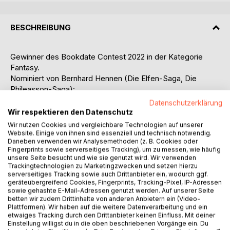
BESCHREIBUNG
Gewinner des Bookdate Contest 2022 in der Kategorie
Fantasy.
Nominiert von Bernhard Hennen (Die Elfen-Saga, Die
Phileasson-Saga):
Datenschutzerklärung
Tief unter den Ruinen der Wüstenstadt im Archiv der
Wir respektieren den Datenschutz
Todesträume sucht Isa den letzten Traum ihres Vaters.
Wir nutzen Cookies und vergleichbare Technologien auf unserer
Website. Einige von ihnen sind essenziell und technisch notwendig.
Daneben verwenden wir Analysemethoden (z. B. Cookies oder
Der exzentrische Exilant Howard findet heraus, dass ein
Fingerprints sowie serverseitiges Tracking), um zu messen, wie häufig
abtrünniger Träumer die geheime Bibliothek bedroht und
unsere Seite besucht und wie sie genutzt wird. Wir verwenden
Laborleiter Roberto hält Isa im Schlaflabor der Charité den
Trackingtechnologien zu Marketingzwecken und setzen hierzu
serverseitiges Tracking sowie auch Drittanbieter ein, wodurch ggf.
Rücken frei, während sich eine globale Bedrohung erhebt.
geräteübergreifend Cookies, Fingerprints, Tracking-Pixel, IP-Adressen
sowie gehashte E-Mail-Adressen genutzt werden. Auf unserer Seite
Im Finale der DreamWalker-Trilogie kollidieren Welten und
betten wir zudem Drittinhalte von anderen Anbietern ein (Video-
Schicksale. Isas bedingungslose Liebe setzt Kräfte frei, die
Plattformen). Wir haben auf die weitere Datenverarbeitung und ein
etwaiges Tracking durch den Drittanbieter keinen Einfluss. Mit deiner
ihre Realität und ihre Träume für immer verändern.
Einstellung willigst du in die oben beschriebenen Vorgänge ein. Du