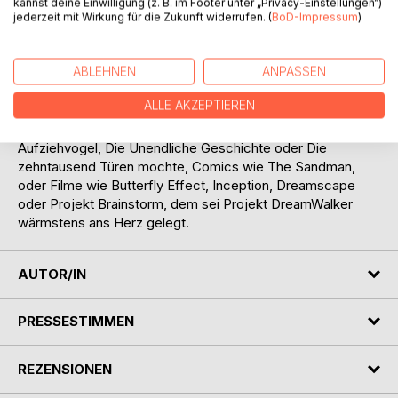
kannst deine Einwilligung (z. B. im Footer unter „Privacy-Einstellungen“)
Es gibt eine Welt in Dir: Entdecke sie!
jederzeit mit Wirkung für die Zukunft widerrufen. (
BoD-Impressum
)
Science-Fiction in der nahen Zukunft. Wissenschaftliche
ABLEHNEN
ANPASSEN
Experimente, die ungeahnte Kräfte wecken. Türen, die sich
in andere Welten öffnen.
ALLE AKZEPTIEREN
Wer Bücher wie Der Zeitbrüchige, Piranesi, Mister
Aufziehvogel, Die Unendliche Geschichte oder Die
zehntausend Türen mochte, Comics wie The Sandman,
oder Filme wie Butterfly Effect, Inception, Dreamscape
oder Projekt Brainstorm, dem sei Projekt DreamWalker
wärmstens ans Herz gelegt.
AUTOR/IN
PRESSESTIMMEN
REZENSIONEN