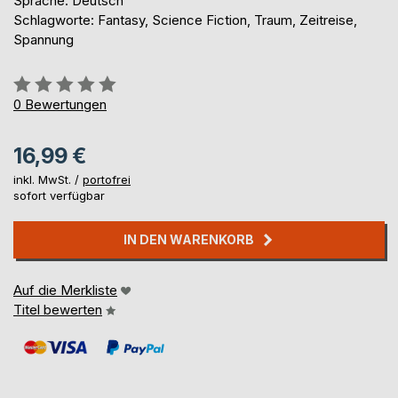
Sprache: Deutsch
Schlagworte: Fantasy, Science Fiction, Traum, Zeitreise,
Spannung
Bewertung::
0%
0
Bewertungen
16,99 €
inkl. MwSt. /
portofrei
sofort verfügbar
IN DEN WARENKORB
Auf die Merkliste
Titel bewerten