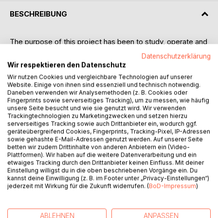
BESCHREIBUNG
The purpose of this project has been to study, operate and
program the 32-bit 150MIPS TMS320F2812 DSP
Datenschutzerklärung
developed by Texas Instruments Inc. In addition, it has also
Wir respektieren den Datenschutz
been a goal to implement fast estimation techniques for
Wir nutzen Cookies und vergleichbare Technologien auf unserer
control of resonant converters. For this purpose, PWM
Website. Einige von ihnen sind essenziell und technisch notwendig.
signals that are generated using this DSP are used. The
Daneben verwenden wir Analysemethoden (z. B. Cookies oder
Fingerprints sowie serverseitiges Tracking), um zu messen, wie häufig
demands on the system and the hardware to solve the
unsere Seite besucht und wie sie genutzt wird. Wir verwenden
problem were already decided when I started the work.
Trackingtechnologien zu Marketingzwecken und setzen hierzu
The algorithms were programmed in C/C++ language,
serverseitiges Tracking sowie auch Drittanbieter ein, wodurch ggf.
geräteübergreifend Cookies, Fingerprints, Tracking-Pixel, IP-Adressen
compiled, debugged and transferred to the DSP
sowie gehashte E-Mail-Adressen genutzt werden. Auf unserer Seite
development board in a compiling and simulation tool
betten wir zudem Drittinhalte von anderen Anbietern ein (Video-
(downloader), called CCS (Code Composer Studio v2),
Plattformen). Wir haben auf die weitere Datenverarbeitung und ein
etwaiges Tracking durch den Drittanbieter keinen Einfluss. Mit deiner
also provided by Texas Instruments.
Einstellung willigst du in die oben beschriebenen Vorgänge ein. Du
In the first chapters of this study I give general information
kannst deine Einwilligung (z. B. im Footer unter „Privacy-Einstellungen“)
about control systems, digital signal processors, digital
jederzeit mit Wirkung für die Zukunft widerrufen. (
BoD-Impressum
)
signal processing and the DSP used in this work. The
following chapters tell about PWM, how to configure the
PWM outputs and some examples related with PWM
ABLEHNEN
ANPASSEN