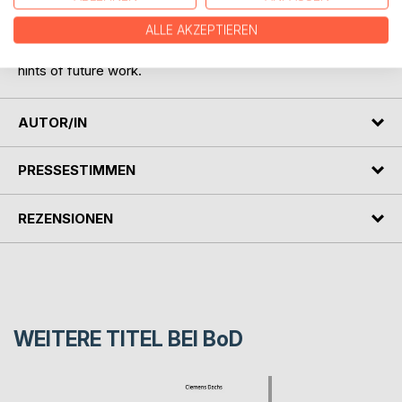
signals are given. After a short review of series resonant
ALLE AKZEPTIEREN
converters, I presented the last example implemented in
this project. I conclude with a summary and provide some
hints of future work.
AUTOR/IN
PRESSESTIMMEN
REZENSIONEN
WEITERE TITEL BEI
BoD