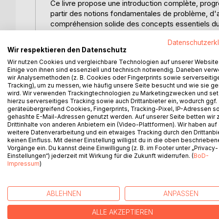
Ce livre propose une introduction complète, progr
partir des notions fondamentales de problème, d'a
compréhension solide des concepts essentiels du
Datenschutzerk
Le lecteur découvre de manière structurée les ba
Wir respektieren den Datenschutz
l'environnement de développement, les exceptions, l
Wir nutzen Cookies und vergleichbare Technologien auf unserer Website
classes internes. L'ouvrage met l'accent sur la pe
Einige von ihnen sind essenziell und technisch notwendig. Daneben ver
d'encapsulation, d'héritage, de polymorphisme, d
wir Analysemethoden (z. B. Cookies oder Fingerprints sowie serverseitig
aux tableaux, aux collections, à la récursion, à la
Tracking), um zu messen, wie häufig unsere Seite besucht und wie sie ge
wird. Wir verwenden Trackingtechnologien zu Marketingzwecken und se
l'ensemble.
hierzu serverseitiges Tracking sowie auch Drittanbieter ein, wodurch ggf.
geräteübergreifend Cookies, Fingerprints, Tracking-Pixel, IP-Adressen s
Grâce à de nombreux exercices accompagnés de so
gehashte E-Mail-Adressen genutzt werden. Auf unserer Seite betten wir
Drittinhalte von anderen Anbietern ein (Video-Plattformen). Wir haben auf
étudiants et aux développeurs qui souhaitent renf
weitere Datenverarbeitung und ein etwaiges Tracking durch den Drittanbi
concevoir le code. Il offre une progression clair
keinen Einfluss. Mit deiner Einstellung willigst du in die oben beschriebe
vers la pratique.
Vorgänge ein. Du kannst deine Einwilligung (z. B. im Footer unter „Privacy-
Einstellungen“) jederzeit mit Wirkung für die Zukunft widerrufen. (
BoD-
Impressum
)
WEITERE TITEL BEI
Bo
ABLEHNEN
ANPASSEN
ALLE AKZEPTIEREN