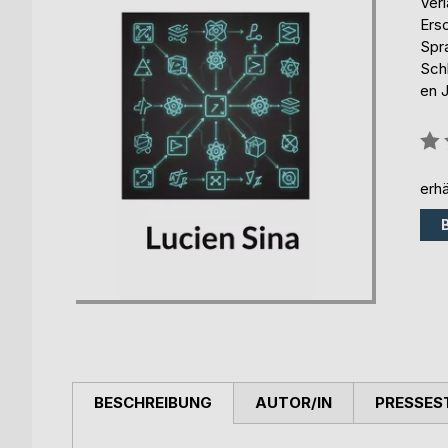
Ver
Ers
Spr
Sch
en 
Bew
0%
erhä
BESCHREIBUNG
AUTOR/IN
PRESSES