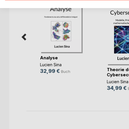
Analyse
Lucien Sina
bra and
Theorie d
32,99 €
Buch
ometry
Cybersecu
Lucien Sina
34,99 €
ch
ok