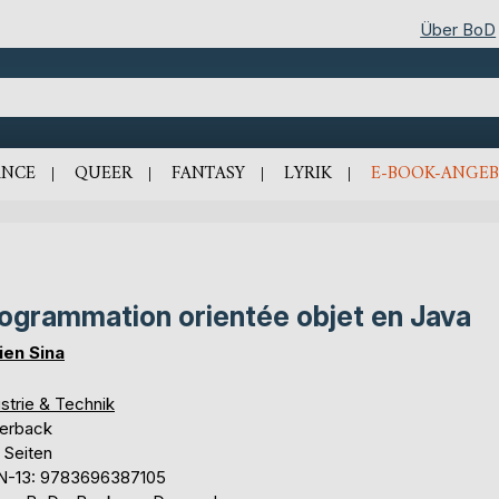
Über BoD
NCE
QUEER
FANTASY
LYRIK
E-BOOK-ANGEB
ogrammation orientée objet en Java
ien Sina
strie & Technik
erback
 Seiten
N-13: 9783696387105