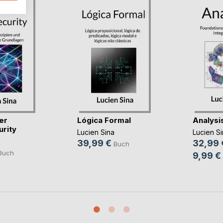
er
Lógica Formal
Analysi
rity
Lucien Sina
Lucien Si
39,99 €
32,99 
Buch
Buch
9,99 €