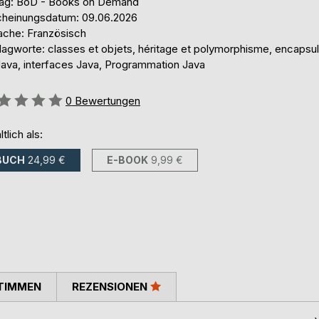
lag: BoD - Books on Demand
cheinungsdatum: 09.06.2026
ache: Französisch
lagworte: classes et objets, héritage et polymorphisme, encapsul
Java, interfaces Java, Programmation Java
ertung::
0
Bewertungen
ltlich als:
BUCH
24,99 €
E-BOOK
9,99 €
TIMMEN
REZENSIONEN