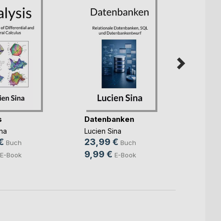
s
Datenbanken
Álgebr
geome
na
Lucien Sina
Lucien
€
23,99 €
Buch
Buch
32,9
9,99 €
E-Book
E-Book
9,99