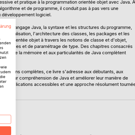
essive et pratique à la programmation orientée objet avec Java. 
lgorithme et de programme, il conduit pas à pas vers une
 développement logiciel.
lärung
ses du langage Java, la syntaxe et les structures du programme,
'initialisation, l'architecture des classes, les packages et les
.
nsée orientée objet à travers les notions de classe et d'objet,
wenden
'interfaces et de paramétrage de type. Des chapitres consacrés
es
 gestion de la mémoire et aux particularités de Java complètent
nutzt
tzen
owie
lutions complètes, ce livre s'adresse aux débutants, aux
 zudem
 die
orcer leur compréhension de Java et améliorer leur manière de
eter
e, des explications accessibles et une approche résolument tourné
nen
D