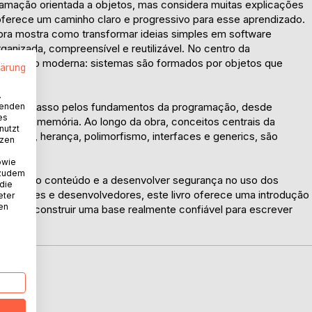
mação orientada a objetos, mas considera muitas explicações
 oferece um caminho claro e progressivo para esse aprendizado.
obra mostra como transformar ideias simples em software
anizada, compreensível e reutilizável. No centro da
ogramação moderna: sistemas são formados por objetos que
lärung
blemas.
.
 passo a passo pelos fundamentos da programação, desde
wenden
es
turas de memória. Ao longo da obra, conceitos centrais da
nutzt
mento, herança, polimorfismo, interfaces e generics, são
tzen
prática.
owie
 zudem
solidar o conteúdo e a desenvolver segurança no uso dos
 die
estudantes e desenvolvedores, este livro oferece uma introdução
eter
nen
 você a construir uma base realmente confiável para escrever
D