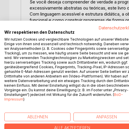
Se você deseja compreender de verdade a progra
excessivamente abstratas ou teóricas, este livro
Com linguagem acessível e estrutura didática, a 
funcional e como construir programas de forma org
apresentação está um princípio essencial da pr
Datenschutzerk
interagem entre si e colaboram na solução de pro
Wir respektieren den Datenschutz
Wir nutzen Cookies und vergleichbare Technologien auf unserer Website
Usando Java como base, o livro conduz o leitor
Einige von ihnen sind essenziell und technisch notwendig. Daneben ver
wir Analysemethoden (z. B. Cookies oder Fingerprints sowie serverseitig
algoritmos e sintaxe até classes, pacotes e estru
Tracking), um zu messen, wie häufig unsere Seite besucht und wie sie ge
programação orientada a objetos, como encapsula
wird. Wir verwenden Trackingtechnologien zu Marketingzwecken und se
explicados de forma clara e aplicados de maneira 
hierzu serverseitiges Tracking sowie auch Drittanbieter ein, wodurch ggf.
geräteübergreifend Cookies, Fingerprints, Tracking-Pixel, IP-Adressen s
gehashte E-Mail-Adressen genutzt werden. Auf unserer Seite betten wir
Exercícios com soluções completas ajudam a con
Drittinhalte von anderen Anbietern ein (Video-Plattformen). Wir haben auf
conceitos apresentados. Destinado a iniciantes, 
weitere Datenverarbeitung und ein etwaiges Tracking durch den Drittanbi
keinen Einfluss. Mit deiner Einstellung willigst du in die oben beschriebe
sólida à programação orientada a objetos e ajuda
Vorgänge ein. Du kannst deine Einwilligung (z. B. im Footer unter „Privacy-
software claro, estruturado e fácil de manter.
Einstellungen“) jederzeit mit Wirkung für die Zukunft widerrufen. (
BoD-
Impressum
)
WEITERE TITEL BEI
Bo
ABLEHNEN
ANPASSEN
ALLE AKZEPTIEREN