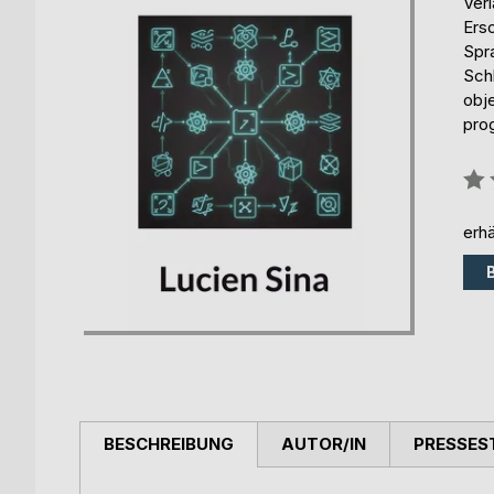
Ver
Ers
Spr
Schl
obj
pro
Bew
0%
erhä
BESCHREIBUNG
AUTOR/IN
PRESSES