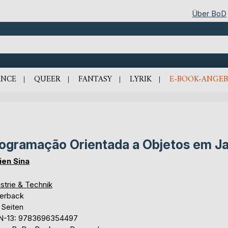
Über BoD
NCE
QUEER
FANTASY
LYRIK
E-BOOK-ANGEB
ogramação Orientada a Objetos em J
ien Sina
strie & Technik
erback
 Seiten
N-13: 9783696354497