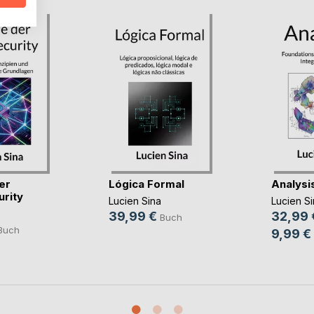
er
Lógica Formal
Analysi
rity
Lucien Sina
Lucien Si
39,99 €
32,99 
Buch
Buch
9,99 €