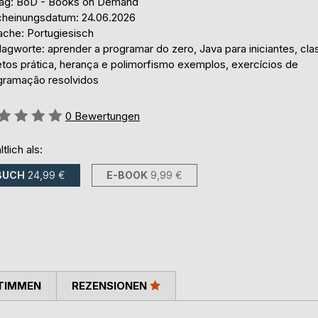
lag: BoD - Books on Demand
cheinungsdatum: 24.06.2026
ache: Portugiesisch
agworte: aprender a programar do zero, Java para iniciantes, cla
etos prática, herança e polimorfismo exemplos, exercícios de
gramação resolvidos
ertung::
0
Bewertungen
ltlich als:
BUCH
24,99 €
E-BOOK
9,99 €
TIMMEN
REZENSIONEN