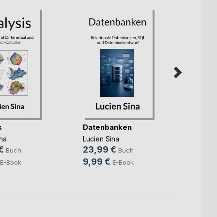
s
Datenbanken
Álgebr
geome
na
Lucien Sina
Lucien
€
23,99 €
Buch
Buch
32,9
9,99 €
E-Book
E-Book
9,99