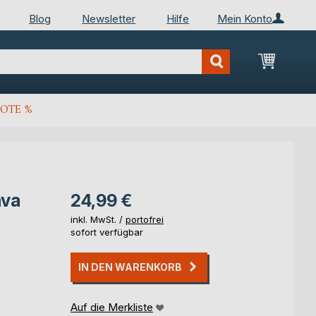
Blog
Newsletter
Hilfe
Mein Konto
Mein Wa
OTE %
ava
24,99 €
inkl. MwSt. /
portofrei
sofort verfügbar
IN DEN WARENKORB
Auf die Merkliste