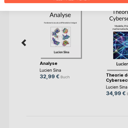
Analyse
Lucien Sina
bra and
Theorie d
32,99 €
Buch
ometry
Cybersecu
Lucien Sina
34,99 €
ch
ok