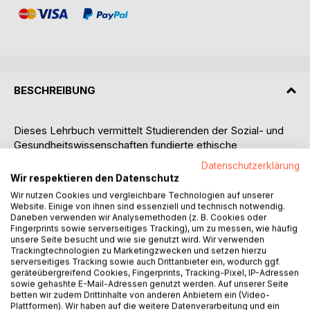
BESCHREIBUNG
Dieses Lehrbuch vermittelt Studierenden der Sozial- und
Gesundheitswissenschaften fundierte ethische
Kompetenzen für ihre spätere Berufspraxis in den
Datenschutzerklärung
vielfältigen Handlungsfeldern. Der Autor macht deutlich,
Wir respektieren den Datenschutz
dass Soziale Arbeit und Gesundheitsberufe im Kern
Wir nutzen Cookies und vergleichbare Technologien auf unserer
ethische Professionen sind und der Weg zur Profession nur
Website. Einige von ihnen sind essenziell und technisch notwendig.
über eine Berufsethik führt. Anhand konkreter Fallbeispiele
Daneben verwenden wir Analysemethoden (z. B. Cookies oder
Fingerprints sowie serverseitiges Tracking), um zu messen, wie häufig
und Dilemmata aus dem Berufsalltag (Angewandte Ethik)
unsere Seite besucht und wie sie genutzt wird. Wir verwenden
werden zentrale Fragen der Professionsethik praxisnah
Trackingtechnologien zu Marketingzwecken und setzen hierzu
erörtert. Studierende erhalten zunächst einen Überblick
serverseitiges Tracking sowie auch Drittanbieter ein, wodurch ggf.
geräteübergreifend Cookies, Fingerprints, Tracking-Pixel, IP-Adressen
über wichtige philosophische, anthropologische und
sowie gehashte E-Mail-Adressen genutzt werden. Auf unserer Seite
ethische Ansätze und Prinzipien. Weitere Kapitel widmen
betten wir zudem Drittinhalte von anderen Anbietern ein (Video-
sich aktuellen Herausforderungen wie Friedensethik,
Plattformen). Wir haben auf die weitere Datenverarbeitung und ein