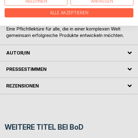
ABLEHNEN
ANPASSEN
anderen vermittelt sie eine neue und produktive
Perspektive auf Wesen und Wirkung von
ALLE AKZEPTIEREN
Produktinnovation.
Eine Pflichtlektüre für alle, die in einer komplexen Welt
gemeinsam erfolgreiche Produkte entwickeln möchten.
AUTOR/IN
PRESSESTIMMEN
REZENSIONEN
WEITERE TITEL BEI
BoD