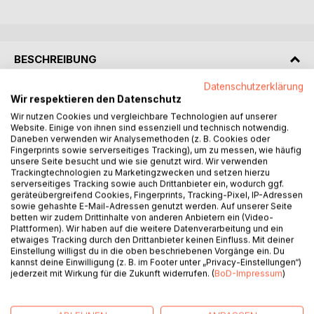
BESCHREIBUNG
Datenschutzerklärung
Das Product Field ist ein Sense-making Framework für
Wir respektieren den Datenschutz
Produktinnovation - ein geteiltes Vokabular, umfassendes
Wir nutzen Cookies und vergleichbare Technologien auf unserer
Website. Einige von ihnen sind essenziell und technisch notwendig.
Modell und bewährtes Instrumentarium für
Daneben verwenden wir Analysemethoden (z. B. Cookies oder
gemeinschaftliches Product Thinking. Es hilft Ihnen dabei,
Fingerprints sowie serverseitiges Tracking), um zu messen, wie häufig
in Ihrer Organisation eine geteilte Sicht auf
unsere Seite besucht und wie sie genutzt wird. Wir verwenden
Produktinnovationen zu herzustellen, das Handeln aller
Trackingtechnologien zu Marketingzwecken und setzen hierzu
serverseitiges Tracking sowie auch Drittanbieter ein, wodurch ggf.
Beteiligten besser aufeinander abzustimmen,
geräteübergreifend Cookies, Fingerprints, Tracking-Pixel, IP-Adressen
Erfolgsfaktoren und Verbesserungspotenziale auszuloten
sowie gehashte E-Mail-Adressen genutzt werden. Auf unserer Seite
und schließlich Ihre Organisation auf die nächste
betten wir zudem Drittinhalte von anderen Anbietern ein (Video-
Plattformen). Wir haben auf die weitere Datenverarbeitung und ein
Innovationsstufe zu heben.
etwaiges Tracking durch den Drittanbieter keinen Einfluss. Mit deiner
Einstellung willigst du in die oben beschriebenen Vorgänge ein. Du
Mit "Product Field - Die Referenz" liefern die Entwickler
kannst deine Einwilligung (z. B. im Footer unter „Privacy-Einstellungen“)
jederzeit mit Wirkung für die Zukunft widerrufen. (
BoD-Impressum
)
des Product Field wertvolle Ratschläge und Anleitungen für
ambitionierte Produktleute: Zum einen dokumentiert sie
umfassend das Product Field und seine Nutzung, zum