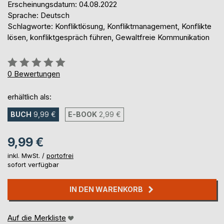
Erscheinungsdatum: 04.08.2022
Sprache: Deutsch
Schlagworte: Konfliktlösung, Konfliktmanagement, Konflikte
lösen, konfliktgespräch führen, Gewaltfreie Kommunikation
Bewertung::
0%
0
Bewertungen
erhältlich als:
BUCH
9,99 €
E-BOOK
2,99 €
9,99 €
inkl. MwSt. /
portofrei
sofort verfügbar
IN DEN WARENKORB
Auf die Merkliste