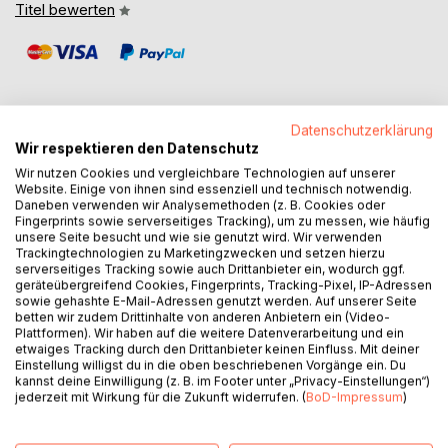
Titel bewerten
Datenschutzerklärung
Wir respektieren den Datenschutz
BESCHREIBUNG
Wir nutzen Cookies und vergleichbare Technologien auf unserer
Website. Einige von ihnen sind essenziell und technisch notwendig.
Daneben verwenden wir Analysemethoden (z. B. Cookies oder
Es gibt Menschen, die betrachten Konflikte als das Salz in
Fingerprints sowie serverseitiges Tracking), um zu messen, wie häufig
unsere Seite besucht und wie sie genutzt wird. Wir verwenden
der Suppe, und es gibt andere Menschen, die würden gern
Trackingtechnologien zu Marketingzwecken und setzen hierzu
salzfrei leben. Während die einen jeden Konflikt als
serverseitiges Tracking sowie auch Drittanbieter ein, wodurch ggf.
Herausforderung im positiven Sinne oder als Egobooster
geräteübergreifend Cookies, Fingerprints, Tracking-Pixel, IP-Adressen
sowie gehashte E-Mail-Adressen genutzt werden. Auf unserer Seite
betrachten, leiden andere Menschen sehr unter
betten wir zudem Drittinhalte von anderen Anbietern ein (Video-
Streitigkeiten oder Missstimmungen.
Plattformen). Wir haben auf die weitere Datenverarbeitung und ein
Tatsache ist aber, dass sich Konflikte im menschlichen
etwaiges Tracking durch den Drittanbieter keinen Einfluss. Mit deiner
Einstellung willigst du in die oben beschriebenen Vorgänge ein. Du
Miteinander nicht vermeiden lassen. Wir alle haben
kannst deine Einwilligung (z. B. im Footer unter „Privacy-Einstellungen“)
unterschiedliche Bedürfnisse, Ziele, Werte, Motivationen,
jederzeit mit Wirkung für die Zukunft widerrufen. (
BoD-Impressum
)
Ängste. Wir haben verschiedene Erwartungen an unsere
Kollegen oder Partner. Wir haben verschiedene