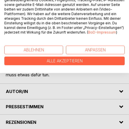
geräteübergreifend Cookies, Fingerprints, Tracking-Pixel, IP-Adressen
sowie gehashte E-Mail-Adressen genutzt werden. Auf unserer Seite
betten wir zudem Drittinhalte von anderen Anbietern ein (Video-
BESCHREIBUNG
Plattformen). Wir haben auf die weitere Datenverarbeitung und ein
etwaiges Tracking durch den Drittanbieter keinen Einfluss. Mit deiner
Einstellung willigst du in die oben beschriebenen Vorgänge ein. Du
Wir leben in einer Zeit der "ewigen Jugend".
kannst deine Einwilligung (z. B. im Footer unter „Privacy-Einstellungen“)
Leider ist ein grundlegendes Verständnis von einem
jederzeit mit Wirkung für die Zukunft widerrufen. (
BoD-Impressum
)
gesunden, langen und erfüllten Leben verloren gegangen.
Die meisten von uns gehen davon aus, dass "Glücklich-
ABLEHNEN
ANPASSEN
sein" und Gesundheit ein Geburtsrecht sei.
Tatsache ist: Ein erfülltes Leben entsteht nicht "auf gut
ALLE AKZEPTIEREN
Glück"!
Glück und Gesundheit ist eine Geisteshaltung und man
muss etwas dafür tun.
AUTOR/IN
PRESSESTIMMEN
REZENSIONEN