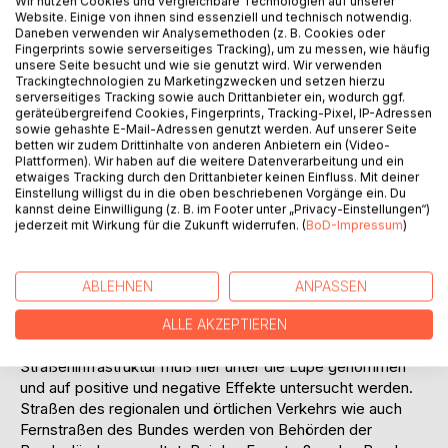
Wir nutzen Cookies und vergleichbare Technologien auf unserer
Bundesrepublik Deutschland eine untergeordnete Rolle.
Website. Einige von ihnen sind essenziell und technisch notwendig.
Einer kurzen Erläuterung des politischen Systems der
Daneben verwenden wir Analysemethoden (z. B. Cookies oder
Fingerprints sowie serverseitiges Tracking), um zu messen, wie häufig
Bundesrepublik Deutschland mit Darstellung der relevanten
unsere Seite besucht und wie sie genutzt wird. Wir verwenden
Akteure zu Beginn der Diplomarbeit folgt eine knappe
Trackingtechnologien zu Marketingzwecken und setzen hierzu
Schilderung des deutschen Föderalismus. Der
serverseitiges Tracking sowie auch Drittanbieter ein, wodurch ggf.
Föderalismus ist gerade in der Verkehrspolitik von
geräteübergreifend Cookies, Fingerprints, Tracking-Pixel, IP-Adressen
sowie gehashte E-Mail-Adressen genutzt werden. Auf unserer Seite
entscheidender Bedeutung. Denn ohne das
betten wir zudem Drittinhalte von anderen Anbietern ein (Video-
Zusammenspiel von Bund und Bundesländern kann
Plattformen). Wir haben auf die weitere Datenverarbeitung und ein
insbesondere der Neu- und Ausbau von
etwaiges Tracking durch den Drittanbieter keinen Einfluss. Mit deiner
Einstellung willigst du in die oben beschriebenen Vorgänge ein. Du
Bundesfernstraßen nicht funktionieren. Deshalb werden die
kannst deine Einwilligung (z. B. im Footer unter „Privacy-Einstellungen“)
zwei heute vorhandenen wesentlichen wissenschaftlichen
jederzeit mit Wirkung für die Zukunft widerrufen. (
BoD-Impressum
)
Föderalismustheorien und ihre praktische Ausgestaltung
vorgestellt.
Das Straßenwesen wird in Deutschland vom Bund, den
ABLEHNEN
ANPASSEN
Bundesländern und den Kommunen überwacht, wobei sich
ein komplexes Miteinander der drei Ebenen ergibt. Die
ALLE AKZEPTIEREN
Planung, der Bau und die Verwaltung der
Straßeninfrastruktur muß hier unter die Lupe genommen
und auf positive und negative Effekte untersucht werden.
Straßen des regionalen und örtlichen Verkehrs wie auch
Fernstraßen des Bundes werden von Behörden der