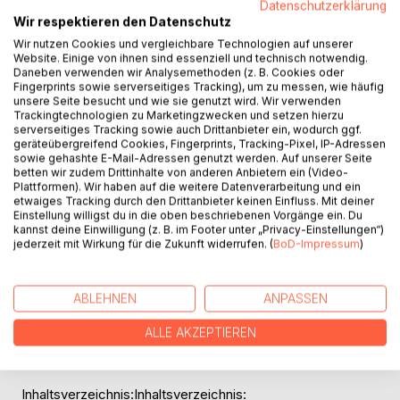
finanzielle Umfeld eines Kunden als Ganzes betrachtet. Auf
Datenschutzerklärung
die Ziele und Wünsche des Kunden wird bei der Analyse
Wir respektieren den Datenschutz
individuell eingegangen.
Wir nutzen Cookies und vergleichbare Technologien auf unserer
Gang der Untersuchung:
Website. Einige von ihnen sind essenziell und technisch notwendig.
Daneben verwenden wir Analysemethoden (z. B. Cookies oder
Die vorliegende Diplomarbeit behandelt im Überblick den
Fingerprints sowie serverseitiges Tracking), um zu messen, wie häufig
Beratungsansatz der Privaten Finanzplanung. Des weiteren
unsere Seite besucht und wie sie genutzt wird. Wir verwenden
werden die Beratungsansprüche, welche die Certified
Trackingtechnologien zu Marketingzwecken und setzen hierzu
serverseitiges Tracking sowie auch Drittanbieter ein, wodurch ggf.
Financial Planner an die Private Finanzplanung haben
geräteübergreifend Cookies, Fingerprints, Tracking-Pixel, IP-Adressen
herausgestellt sowie vorhandene Kontrollsysteme und
sowie gehashte E-Mail-Adressen genutzt werden. Auf unserer Seite
Anforderungen an die Berater aufgezeigt. Im Gegensatz
betten wir zudem Drittinhalte von anderen Anbietern ein (Video-
Plattformen). Wir haben auf die weitere Datenverarbeitung und ein
dazu stehen die nicht-zertifizierten Anbieter Privater
etwaiges Tracking durch den Drittanbieter keinen Einfluss. Mit deiner
Finanzplanung. Auch hier findet eine Untersuchung
Einstellung willigst du in die oben beschriebenen Vorgänge ein. Du
hinsichtlich Beratungsansprüche, Kontrollsysteme und
kannst deine Einwilligung (z. B. im Footer unter „Privacy-Einstellungen“)
Anforderungen statt.
jederzeit mit Wirkung für die Zukunft widerrufen. (
BoD-Impressum
)
Im Anschluss daran wird die Dienstleistung selbst, die
verschiedenen Anbieterformen sowie die verschiedenen
ABLEHNEN
ANPASSEN
Vergütungsmodelle kritisch durchleuchtet. Zusätzlich
werden die aktuelle Position der Privaten Finanzplanung in
ALLE AKZEPTIEREN
Deutschland, wie sie umgesetzt wird und wie zukünftige
Entwicklungstendenzen verlaufen können herausgestellt.
Inhaltsverzeichnis:Inhaltsverzeichnis: