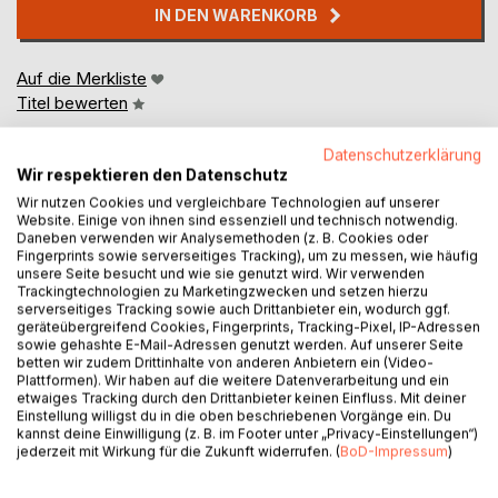
IN DEN WARENKORB
Auf die Merkliste
Titel bewerten
Datenschutzerklärung
Wir respektieren den Datenschutz
Wir nutzen Cookies und vergleichbare Technologien auf unserer
Website. Einige von ihnen sind essenziell und technisch notwendig.
Daneben verwenden wir Analysemethoden (z. B. Cookies oder
Fingerprints sowie serverseitiges Tracking), um zu messen, wie häufig
BESCHREIBUNG
unsere Seite besucht und wie sie genutzt wird. Wir verwenden
Trackingtechnologien zu Marketingzwecken und setzen hierzu
serverseitiges Tracking sowie auch Drittanbieter ein, wodurch ggf.
geräteübergreifend Cookies, Fingerprints, Tracking-Pixel, IP-Adressen
Am 23. Juni 2022 präsentierte der Autor eine
sowie gehashte E-Mail-Adressen genutzt werden. Auf unserer Seite
Zusammenfassung seiner sich über Jahrzehnte
betten wir zudem Drittinhalte von anderen Anbietern ein (Video-
Plattformen). Wir haben auf die weitere Datenverarbeitung und ein
erstreckenden, mit der sog. "Konstitutionsfrage"
etwaiges Tracking durch den Drittanbieter keinen Einfluss. Mit deiner
verbundenen Darstellung des in den Statuten Rudolf
Einstellung willigst du in die oben beschriebenen Vorgänge ein. Du
Steiners liegenden gegenströmigen Prozesses, den 1979
kannst deine Einwilligung (z. B. im Footer unter „Privacy-Einstellungen“)
jederzeit mit Wirkung für die Zukunft widerrufen. (
BoD-Impressum
)
erstmalig Herbert Witzenmann dargestellt hat (siehe
H.Witzenmann, Die Prinzipien der Allgemeinen