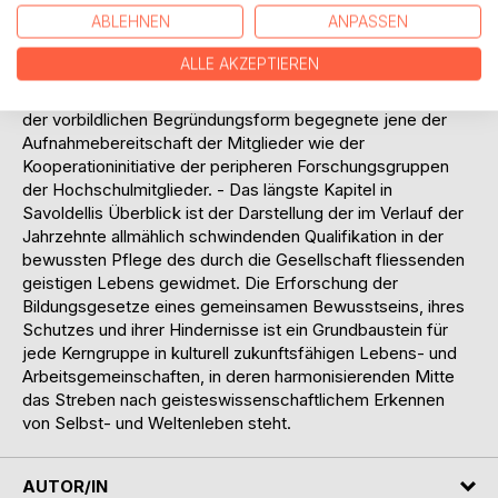
Anthroposophischen Gesellschaft, G.Spicker Verlag, 1981).
ABLEHNEN
ANPASSEN
- Ursprünglich wurde der sozialästhetische Gegenstrom
von der geistig initiativen Leitung der Gesellschaft wie
ALLE AKZEPTIEREN
deren Zentrum, der Feien Hochschule für
Geisteswissenschaft in Dornach in Bewegung versetzt. In
der vorbildlichen Begründungsform begegnete jene der
Aufnahmebereitschaft der Mitglieder wie der
Kooperationinitiative der peripheren Forschungsgruppen
der Hochschulmitglieder. - Das längste Kapitel in
Savoldellis Überblick ist der Darstellung der im Verlauf der
Jahrzehnte allmählich schwindenden Qualifikation in der
bewussten Pflege des durch die Gesellschaft fliessenden
geistigen Lebens gewidmet. Die Erforschung der
Bildungsgesetze eines gemeinsamen Bewusstseins, ihres
Schutzes und ihrer Hindernisse ist ein Grundbaustein für
jede Kerngruppe in kulturell zukunftsfähigen Lebens- und
Arbeitsgemeinschaften, in deren harmonisierenden Mitte
das Streben nach geisteswissenschaftlichem Erkennen
von Selbst- und Weltenleben steht.
AUTOR/IN