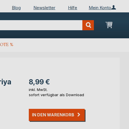
Blog
Newsletter
Hilfe
Mein Konto
Mein Wa
OTE %
riya
8,99 €
inkl. MwSt.
sofort verfügbar als Download
IN DEN WARENKORB