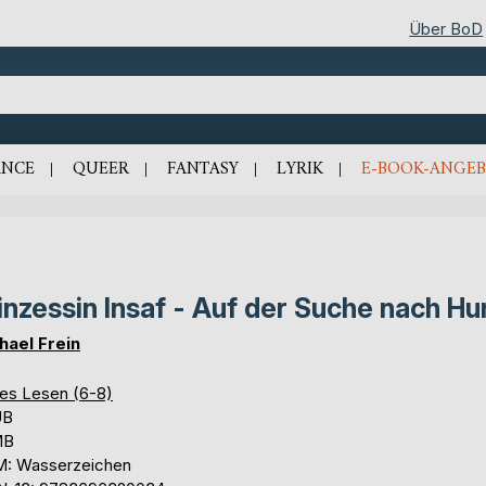
Über BoD
NCE
QUEER
FANTASY
LYRIK
E-BOOK-ANGEB
inzessin Insaf - Auf der Suche nach Hu
hael Frein
tes Lesen (6-8)
UB
MB
: Wasserzeichen