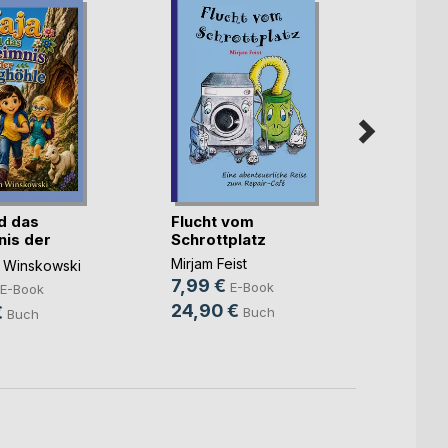
d das
Flucht vom
Die A
is der
Schrottplatz
00 Pep
le
Mirjam Feist
Madele
 Winskowski
7,99 €
5,49
E-Book
E-Book
24,90 €
10,9
€
Buch
Buch