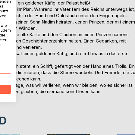
wenden
gt. Und ein goldener Käfig, der Palast heißt.
es
 noch nie ihr Plan. Während ihr Vater fern des Reichs unterwegs ist,
nutzt
arzen Buch in der Hand und Goldstaub unter den Fingernägeln.
tzen
Insaf soll seinen Sohn Nadim heiraten. Jenen Prinzen, der mit einem
owie
e Bilder an Wänden.
 zudem
ieben Jahre alte Karte und den Glauben an einen Prinzen namens
 die
eter
rfindung von Geschichtenerzählern halten. Einen Gedanken, mit
nen
 Verstand verlieren.
öffnet Insaf einen goldenen Käfig, und reitet hinaus in das erste
chtsbuch steht: ein Schiff, gefertigt von der Hand eines Trolls. Ein
. Riesen, die rülpsen, dass die Sterne wackeln. Und Fremde, die z
n aussprechen kann.
 die Frage, was wir verlieren, wenn wir bleiben, wo es sicher ist.
an Karten zu glauben, die niemand sonst lesen kann.
D