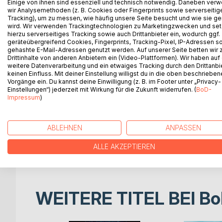
Einige von ihnen sind essenziell und technisch notwendig. Daneben ver
Eine Karte. Ein Kompass, der nicht nach Norden zei
wir Analysemethoden (z. B. Cookies oder Fingerprints sowie serverseitig
Insaf ist eine Prinzessin, aber Prinzessin sein war
Tracking), um zu messen, wie häufig unsere Seite besucht und wie sie ge
regiert der Großvisier Klayn Hiran mit einem schw
wird. Wir verwenden Trackingtechnologien zu Marketingzwecken und se
hierzu serverseitiges Tracking sowie auch Drittanbieter ein, wodurch ggf.
Sein Lächeln ist dünn, seine Pläne sind es nicht: 
geräteübergreifend Cookies, Fingerprints, Tracking-Pixel, IP-Adressen s
einzelnen Stirnhaar spricht und glaubt, Honig halt
gehashte E-Mail-Adressen genutzt werden. Auf unserer Seite betten wir
Doch Insaf hat etwas, das Hiran nicht hat: eine s
Drittinhalte von anderen Anbietern ein (Video-Plattformen). Wir haben auf
weitere Datenverarbeitung und ein etwaiges Tracking durch den Drittanbi
Huriya. Einen Prinzen, den die meisten für eine E
keinen Einfluss. Mit deiner Einstellung willigst du in die oben beschriebe
dem Kinder den Schlaf finden und Erwachsene den
Vorgänge ein. Du kannst deine Einwilligung (z. B. im Footer unter „Privacy-
In einer Nacht, in der noch kein Hahn gekräht hat, 
Einstellungen“) jederzeit mit Wirkung für die Zukunft widerrufen. (
BoD-
Impressum
)
Licht des Tages.
Was folgt, ist eine Reise, wie sie in keinem Geschi
schlecht gelaunter König, der nicht schlafen kann
ABLEHNEN
ANPASSEN
Freunden fürs Leben werden, ehe man ihre Name
Eine mitreißende Geschichte über Mut, Freiheit und
ALLE AKZEPTIEREN
Für alle ab 10, und alle, die nie aufgehört haben, 
WEITERE TITEL BEI
Bo