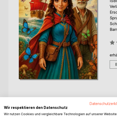
ISB
Ver
Ers
Spr
Sch
Barr
Bew
0%
erhä
Datenschutzerk
BESCHREIBUNG
AUTOR/IN
PRESSES
Wir respektieren den Datenschutz
Wir nutzen Cookies und vergleichbare Technologien auf unserer Website