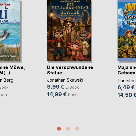
kleine Möwe,
Die verschwundene
Maja un
(...)
Statue
Geheimn
Berghöh
en Berg
Jonathan Skawski
Thorsten
9,99 €
6,49 €
Book
E-Book
14,99 €
14,50 
uch
Buch