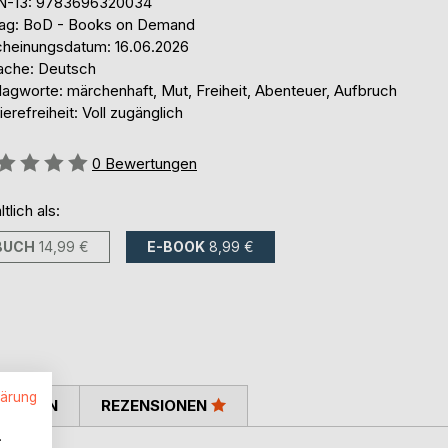
N-13: 9783696320034
lag: BoD - Books on Demand
cheinungsdatum: 16.06.2026
ache: Deutsch
lagworte: märchenhaft, Mut, Freiheit, Abenteuer, Aufbruch
ierefreiheit: Voll zugänglich
ertung::
0
Bewertungen
ltlich als:
BUCH
14,99 €
E-BOOK
8,99 €
lärung
TIMMEN
REZENSIONEN
.