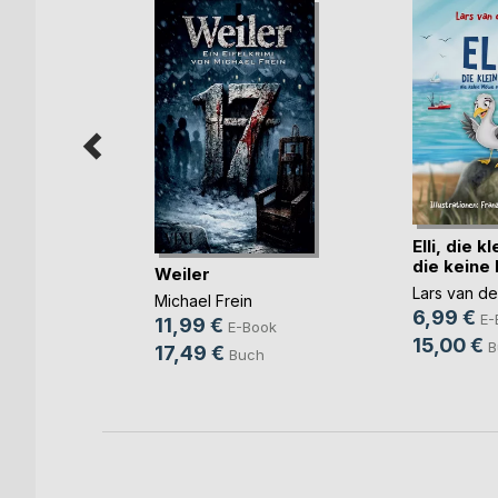
Elli, die 
die keine M
der
Weiler
 Schatz
Lars van d
Michael Frein
6,99 €
ld
E-
11,99 €
E-Book
15,00 €
ok
B
17,49 €
Buch
h