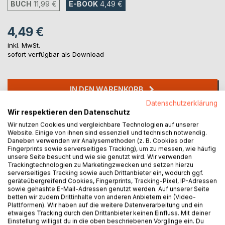
BUCH
11,99 €
E-BOOK
4,49 €
4,49 €
inkl. MwSt.
sofort verfügbar als Download
IN DEN WARENKORB
Datenschutzerklärung
Wir respektieren den Datenschutz
Auf die Merkliste
Wir nutzen Cookies und vergleichbare Technologien auf unserer
Titel bewerten
Website. Einige von ihnen sind essenziell und technisch notwendig.
Daneben verwenden wir Analysemethoden (z. B. Cookies oder
Fingerprints sowie serverseitiges Tracking), um zu messen, wie häufig
unsere Seite besucht und wie sie genutzt wird. Wir verwenden
Trackingtechnologien zu Marketingzwecken und setzen hierzu
serverseitiges Tracking sowie auch Drittanbieter ein, wodurch ggf.
geräteübergreifend Cookies, Fingerprints, Tracking-Pixel, IP-Adressen
sowie gehashte E-Mail-Adressen genutzt werden. Auf unserer Seite
betten wir zudem Drittinhalte von anderen Anbietern ein (Video-
Plattformen). Wir haben auf die weitere Datenverarbeitung und ein
BESCHREIBUNG
etwaiges Tracking durch den Drittanbieter keinen Einfluss. Mit deiner
Einstellung willigst du in die oben beschriebenen Vorgänge ein. Du