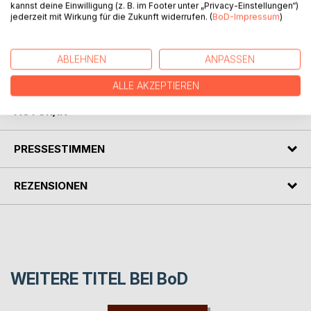
kannst deine Einwilligung (z. B. im Footer unter „Privacy-Einstellungen“)
La piccola principessa Senza-Paura si merita il suo nome.
jederzeit mit Wirkung für die Zukunft widerrufen. (
BoD-Impressum
)
Mentre cammina nella foresta incontra un rospo ripugnante,
un ragno peloso e uno scheletro. Aiuta tutti e tre a superare
la paura e il disgusto per gli umani e impara a gestire una
ABLEHNEN
ANPASSEN
paura completamente diversa.
ALLE AKZEPTIEREN
AUTOR/IN
PRESSESTIMMEN
REZENSIONEN
WEITERE TITEL BEI
BoD