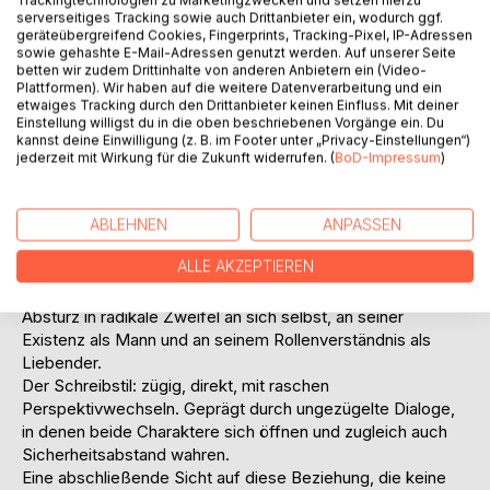
Was sind die tatsächlichen Wünsche, die der Mann an die
serverseitiges Tracking sowie auch Drittanbieter ein, wodurch ggf.
geräteübergreifend Cookies, Fingerprints, Tracking-Pixel, IP-Adressen
Frau hat und umgekehrt?
sowie gehashte E-Mail-Adressen genutzt werden. Auf unserer Seite
Um was wird gekämpft?
betten wir zudem Drittinhalte von anderen Anbietern ein (Video-
Geht es um sexuelle Annäherung (die immer wieder
Plattformen). Wir haben auf die weitere Datenverarbeitung und ein
etwaiges Tracking durch den Drittanbieter keinen Einfluss. Mit deiner
misslingt)?
Einstellung willigst du in die oben beschriebenen Vorgänge ein. Du
Wird ein Generationenkonflikt ausgetragen? Ein
kannst deine Einwilligung (z. B. im Footer unter „Privacy-Einstellungen“)
»Geschlechterkampf«?
jederzeit mit Wirkung für die Zukunft widerrufen. (
BoD-Impressum
)
Das Buch zeichnet sich durch filmisch-intensive
Situationsbeschreibungen aus und durch die ungewohnte
Offenheit, mit der der Autor seine Gedanken und Gefühle
ABLEHNEN
ANPASSEN
mitteilt. Seine szenischen »Protokolle« bewegen sich
ALLE AKZEPTIEREN
zwischen wütender Abrechnung, hoffnungsvoller
Zuwendung, psychoanalytischer Distanznahme und
Absturz in radikale Zweifel an sich selbst, an seiner
Existenz als Mann und an seinem Rollenverständnis als
Liebender.
Der Schreibstil: zügig, direkt, mit raschen
Perspektivwechseln. Geprägt durch ungezügelte Dialoge,
in denen beide Charaktere sich öffnen und zugleich auch
Sicherheitsabstand wahren.
Eine abschließende Sicht auf diese Beziehung, die keine