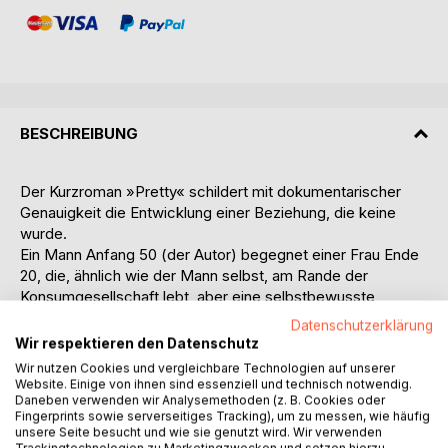
BESCHREIBUNG
Der Kurzroman »Pretty« schildert mit dokumentarischer
Genauigkeit die Entwicklung einer Beziehung, die keine
wurde.
Ein Mann Anfang 50 (der Autor) begegnet einer Frau Ende
20, die, ähnlich wie der Mann selbst, am Rande der
Konsumgesellschaft lebt, aber eine selbstbewusste
Vorstellung von dem Leben (und Liebesleben) hat, das sie
Datenschutzerklärung
führen will. Beide haben anderweitige Partner.
Wir respektieren den Datenschutz
Die Begegnung ist von Beginn an geprägt durch
Wir nutzen Cookies und vergleichbare Technologien auf unserer
Verletzungen, Kampf und gegenseitiges Misstrauen, aber
Website. Einige von ihnen sind essenziell und technisch notwendig.
auch durch ein Interesse, das sie immer wieder zueinander
Daneben verwenden wir Analysemethoden (z. B. Cookies oder
Fingerprints sowie serverseitiges Tracking), um zu messen, wie häufig
führt.
unsere Seite besucht und wie sie genutzt wird. Wir verwenden
Was geht wirklich vor?
Trackingtechnologien zu Marketingzwecken und setzen hierzu