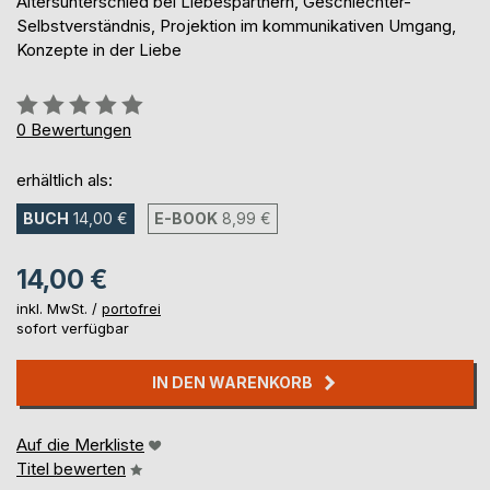
Altersunterschied bei Liebespartnern, Geschlechter-
Selbstverständnis, Projektion im kommunikativen Umgang,
Konzepte in der Liebe
Bewertung::
0%
0
Bewertungen
erhältlich als:
BUCH
14,00 €
E-BOOK
8,99 €
14,00 €
inkl. MwSt. /
portofrei
sofort verfügbar
IN DEN WARENKORB
Auf die Merkliste
Titel bewerten