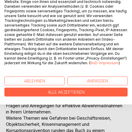
Website. Einige von ihnen sind essenziell und technisch notwendig.
Daneben verwenden wir Analysemethoden (z. B. Cookies oder
Fingerprints sowie serverseitiges Tracking), um zu messen, wie häufig
unsere Seite besucht und wie sie genutzt wird. Wir verwenden
BESCHREIBUNG
Trackingtechnologien zu Marketingzwecken und setzen hierzu
serverseitiges Tracking sowie auch Drittanbieter ein, wodurch ggf.
geräteübergreifend Cookies, Fingerprints, Tracking-Pixel, IP-Adressen
sowie gehashte E-Mail-Adressen genutzt werden. Auf unserer Seite
Gefahren der heutigen Zeit wie Cyberwar und technisch
betten wir zudem Drittinhalte von anderen Anbietern ein (Video-
versierte Angriffe auf Kommunikationsinfrastrukturen
Plattformen). Wir haben auf die weitere Datenverarbeitung und ein
etwaiges Tracking durch den Drittanbieter keinen Einfluss. Mit deiner
stellen Sicherheitsverantwortliche in Unternehmen vor
Einstellung willigst du in die oben beschriebenen Vorgänge ein. Du
immer neue und komplexe Herausforderungen.
kannst deine Einwilligung (z. B. im Footer unter „Privacy-Einstellungen“)
Herkömmliche Abwehrstrategien bieten oftmals keinen
jederzeit mit Wirkung für die Zukunft widerrufen. (
BoD-Impressum
)
ausreichenden Schutz mehr. Das Buch zeigt die neuesten
Abwehrkonzepte auf und liefert leicht implementierbare
und kostengünstige Ansätze für einen wirksamen
ABLEHNEN
ANPASSEN
Unternehmensschutz, insbesondere für mittelständische
ALLE AKZEPTIEREN
Unternehmen. Dabei ist das Buch sehr praxisorientiert und
liefert zu jedem Kapitel eine Checkliste mit konkreten
Fragen und Anregungen für effektive Abwehrmaßnahmen
in Ihrem Unternehmen.
Weitere Themen wie Gefahren bei Geschäftsreisen,
Objektsicherheit, Krisenmanagement und
Korruptionsprävention runden das Buch zu einem