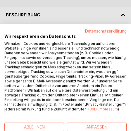
BESCHREIBUNG
Datenschutzerklärung
Jeder Tag in der Praxis bringt neue Geschichten, jede
Wir respektieren den Datenschutz
Patientenbegegnung ist eine Lektion in Menschlichkeit und
Heilkunst. In diesem Buch öffnet ein langjähriger
Wir nutzen Cookies und vergleichbare Technologien auf unserer
Website. Einige von ihnen sind essenziell und technisch notwendig.
Heilpraktiker, Physio- und Hypnotherapeut seine
Daneben verwenden wir Analysemethoden (z. B. Cookies oder
Praxistüren und lädt Sie ein, an seinen Erfahrungen
Fingerprints sowie serverseitiges Tracking), um zu messen, wie häufig
teilzuhaben.
unsere Seite besucht und wie sie genutzt wird. Wir verwenden
Trackingtechnologien zu Marketingzwecken und setzen hierzu
Es sind die kleinen Momente, die oft die größten
serverseitiges Tracking sowie auch Drittanbieter ein, wodurch ggf.
Erkenntnisse bringen. Geschichten über Liebe, Schmerz,
geräteübergreifend Cookies, Fingerprints, Tracking-Pixel, IP-Adressen
Freude und die Suche nach Wohlbefinden weben sich
sowie gehashte E-Mail-Adressen genutzt werden. Auf unserer Seite
betten wir zudem Drittinhalte von anderen Anbietern ein (Video-
durch die Seiten dieses Buches. Der Autor teilt mit Ihnen,
Plattformen). Wir haben auf die weitere Datenverarbeitung und ein
was er auf seinem Weg gelernt hat – nicht als allwissender
etwaiges Tracking durch den Drittanbieter keinen Einfluss. Mit deiner
Experte, sondern als stetig Lernender auf dem Pfad des
Einstellung willigst du in die oben beschriebenen Vorgänge ein. Du
kannst deine Einwilligung (z. B. im Footer unter „Privacy-Einstellungen“)
Lebens.
jederzeit mit Wirkung für die Zukunft widerrufen. (
BoD-Impressum
)
Hier finden Sie keine fertigen Antworten, sondern ehrliche
Einblicke und anregende Gedanken, die dazu einladen,
eigene Wege zu Gesundheit und Glück zu erkunden.
ABLEHNEN
ANPASSEN
Dieses Buch ist eine Sammlung von Momentaufnahmen,