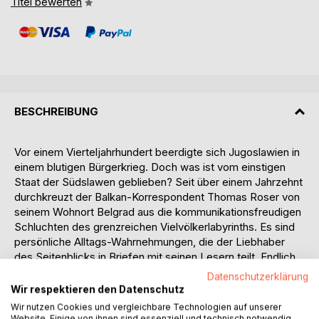
Titel bewerten
BESCHREIBUNG
Vor einem Vierteljahrhundert beerdigte sich Jugoslawien in
einem blutigen Bürgerkrieg. Doch was ist vom einstigen
Staat der Südslawen geblieben? Seit über einem Jahrzehnt
durchkreuzt der Balkan-Korrespondent Thomas Roser von
seinem Wohnort Belgrad aus die kommunikationsfreudigen
Schluchten des grenzreichen Vielvölkerlabyrinths. Es sind
persönliche Alltags-Wahrnehmungen, die der Liebhaber
des Seitenblicks in Briefen mit seinen Lesern teilt. Endlich
liegen die begehrten Depeschen des rastlosen
Datenschutzerklärung
"Balkanspions" nun in einer aktualisierten Neuauflage vor.
Wir respektieren den Datenschutz
Wir nutzen Cookies und vergleichbare Technologien auf unserer
PRESSESTIMMEN:
Website. Einige von ihnen sind essenziell und technisch notwendig.