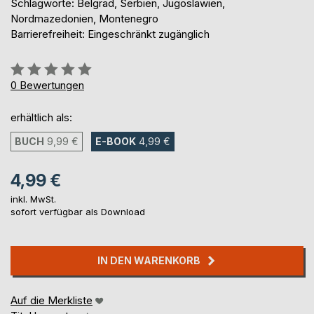
Schlagworte: Belgrad, Serbien, Jugoslawien,
Nordmazedonien, Montenegro
Barrierefreiheit: Eingeschränkt zugänglich
Bewertung::
0%
0
Bewertungen
erhältlich als:
BUCH
9,99 €
E-BOOK
4,99 €
4,99 €
inkl. MwSt.
sofort verfügbar als Download
IN DEN WARENKORB
Auf die Merkliste