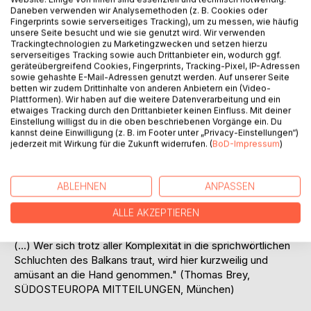
Daneben verwenden wir Analysemethoden (z. B. Cookies oder
Fingerprints sowie serverseitiges Tracking), um zu messen, wie häufig
"Der Autor gibt seinen Lesern auf sehr amüsante Weise
unsere Seite besucht und wie sie genutzt wird. Wir verwenden
einen Einblick in die alltäglichen Sorgen, Nöte und auch
Trackingtechnologien zu Marketingzwecken und setzen hierzu
Freuden der Menschen. Er redet mit Richtern und Gaunern,
serverseitiges Tracking sowie auch Drittanbieter ein, wodurch ggf.
geräteübergreifend Cookies, Fingerprints, Tracking-Pixel, IP-Adressen
Würdenträgern und Wichtigtuern, vor allem aber mit
sowie gehashte E-Mail-Adressen genutzt werden. Auf unserer Seite
normalen Menschen, die sich eher schlecht als recht
betten wir zudem Drittinhalte von anderen Anbietern ein (Video-
durchs Leben schlagen müssen. (...) Die Geschichten sind
Plattformen). Wir haben auf die weitere Datenverarbeitung und ein
etwaiges Tracking durch den Drittanbieter keinen Einfluss. Mit deiner
kleine, sehr genau beobachtete Einblicke, von Roser
Einstellung willigst du in die oben beschriebenen Vorgänge ein. Du
liebevoll zu Papier gebracht." (Knut Krohn, STUTTGARTER
kannst deine Einwilligung (z. B. im Footer unter „Privacy-Einstellungen“)
ZEITUNG)
jederzeit mit Wirkung für die Zukunft widerrufen. (
BoD-Impressum
)
"Der Autor Thomas Roser ist einer der wenigen noch
verbliebenen deutschen Korrespondenten auf dem
ABLEHNEN
ANPASSEN
westlichen Balkan. (...) Ziel der "Depeschen" ist die
ALLE AKZEPTIEREN
Ausleuchtung von allerlei Merkwürdigkeiten, die
westeuropäische Augen und Ohren oft verwundern lassen.
(...) Wer sich trotz aller Komplexität in die sprichwörtlichen
Schluchten des Balkans traut, wird hier kurzweilig und
amüsant an die Hand genommen." (Thomas Brey,
SÜDOSTEUROPA MITTEILUNGEN, München)