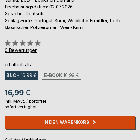
Erscheinungsdatum: 02.07.2026
Sprache: Deutsch
Schlagworte: Portugal-Krimi, Weibliche Ermittler, Porto,
klassischer Polizeiroman, Wein-Krimi
Bewertung::
0%
0
Bewertungen
erhältlich als:
BUCH
16,99 €
E-BOOK
10,99 €
16,99 €
inkl. MwSt. /
portofrei
sofort verfügbar
IN DEN WARENKORB
Auf die Merkliste