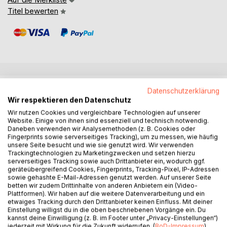
Titel bewerten
BESCHREIBUNG
Datenschutzerklärung
Wir respektieren den Datenschutz
Wir nutzen Cookies und vergleichbare Technologien auf unserer
Es ist September, und am Douro hat die Weinlese
Website. Einige von ihnen sind essenziell und technisch notwendig.
begonnen. Alles scheint seinen gewohnten Gang zu gehen,
Daneben verwenden wir Analysemethoden (z. B. Cookies oder
Fingerprints sowie serverseitiges Tracking), um zu messen, wie häufig
da wird am Stauwehr Régua die Leiche eines jungen
unsere Seite besucht und wie sie genutzt wird. Wir verwenden
Mannes aus dem Fluss geborgen. Die erste Untersuchung
Trackingtechnologien zu Marketingzwecken und setzen hierzu
zeigt, dass er brutal ermordet wurde: mit mehreren
serverseitiges Tracking sowie auch Drittanbieter ein, wodurch ggf.
geräteübergreifend Cookies, Fingerprints, Tracking-Pixel, IP-Adressen
Messerstichen.
sowie gehashte E-Mail-Adressen genutzt werden. Auf unserer Seite
Der Fall landet bei der Mordkommission Porto. Ana Cristina
betten wir zudem Drittinhalte von anderen Anbietern ein (Video-
Santos, vor Kurzem zur Chefinspektorin befördert, leitet
Plattformen). Wir haben auf die weitere Datenverarbeitung und ein
etwaiges Tracking durch den Drittanbieter keinen Einfluss. Mit deiner
die Ermittlung. Mit ihrem Team macht sie sich auf an den
Einstellung willigst du in die oben beschriebenen Vorgänge ein. Du
Douro, in das Land der alten Portwein-Quintas und der
kannst deine Einwilligung (z. B. im Footer unter „Privacy-Einstellungen“)
Weinberge über dem Fluss.
jederzeit mit Wirkung für die Zukunft widerrufen. (
BoD-Impressum
)