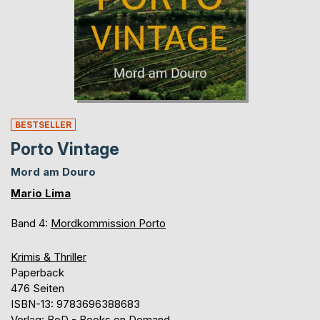
BESTSELLER
Porto Vintage
Mord am Douro
Mario Lima
Band 4:
Mordkommission Porto
Krimis & Thriller
Paperback
476 Seiten
ISBN-13: 9783696388683
Verlag: BoD - Books on Demand