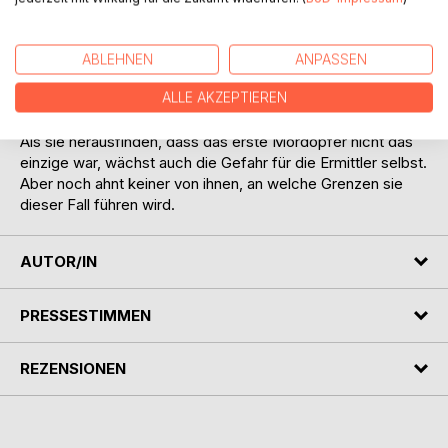
Vor Ort wird ihnen eins schnell klar: Es wird nicht einfach
werden, diesen Fall zu lösen. Denn die Welt hier draußen
hat seit jeher ihre eigenen Regeln. Ein Fluch, der seit
ABLEHNEN
ANPASSEN
Jahrhunderten auf einer Quinta lasten soll, kann hier noch
ALLE AKZEPTIEREN
ebenso real erscheinen wie die Bedrohungen der
Gegenwart. Und über beides wird nicht gern geredet.
Als sie herausfinden, dass das erste Mordopfer nicht das
einzige war, wächst auch die Gefahr für die Ermittler selbst.
Aber noch ahnt keiner von ihnen, an welche Grenzen sie
dieser Fall führen wird.
AUTOR/IN
PRESSESTIMMEN
REZENSIONEN