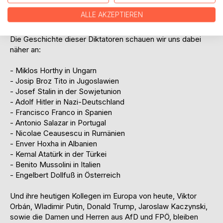
- Nutzen Sie die Religion. Seien Sie Auserwählter oder
ALLE AKZEPTIEREN
seien Sie Gott
Die Geschichte dieser Diktatoren schauen wir uns dabei
näher an:
- Miklos Horthy in Ungarn
- Josip Broz Tito in Jugoslawien
- Josef Stalin in der Sowjetunion
- Adolf Hitler in Nazi-Deutschland
- Francisco Franco in Spanien
- Antonio Salazar in Portugal
- Nicolae Ceausescu in Rumänien
- Enver Hoxha in Albanien
- Kemal Atatürk in der Türkei
- Benito Mussolini in Italien
- Engelbert Dollfuß in Österreich
Und ihre heutigen Kollegen im Europa von heute, Viktor
Orbán, Wladimir Putin, Donald Trump, Jaroslaw Kaczynski,
sowie die Damen und Herren aus AfD und FPÖ, bleiben