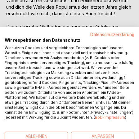
Wenn du also ein Geschichts- und Politiknerd bist wie ich
und dich die Welle des Populismus der letzten Jahre gleich
erschreckt wie mich, dann ist dieses Buch für dich!
Diese dreizehn Methoden des modernen Autokraten
findest du im Buch:
Datenschutzerklärung
Wir respektieren den Datenschutz
- Seien Sie kreativ mit Ihrer Biografie
Wir nutzen Cookies und vergleichbare Technologien auf unserer
- Basteln Sie ein Feindbild
Website. Einige von ihnen sind essenziell und technisch notwendig.
Daneben verwenden wir Analysemethoden (z. B. Cookies oder
- Finden Sie Ideale und unterwandern Sie sie
Fingerprints sowie serverseitiges Tracking), um zu messen, wie häufig
- Seien Sie nicht für, sondern gegen etwas
unsere Seite besucht und wie sie genutzt wird. Wir verwenden
- Seien Sie Nationalist. Notfalls internationalistischer
Trackingtechnologien zu Marketingzwecken und setzen hierzu
serverseitiges Tracking sowie auch Drittanbieter ein, wodurch ggf.
Nationalist
geräteübergreifend Cookies, Fingerprints, Tracking-Pixel, IP-Adressen
- Die Krise ist Ihre Chance zum Aufstieg
sowie gehashte E-Mail-Adressen genutzt werden. Auf unserer Seite
- Ihr Land ist immer in Gefahr
betten wir zudem Drittinhalte von anderen Anbietern ein (Video-
Plattformen). Wir haben auf die weitere Datenverarbeitung und ein
- Die Partei hat immer recht. Sie sind die Partei
etwaiges Tracking durch den Drittanbieter keinen Einfluss. Mit deiner
- Balancieren Sie zwischen den Weltmächten
Einstellung willigst du in die oben beschriebenen Vorgänge ein. Du
- Meistern Sie die Propaganda, knebeln Sie die Medien
kannst deine Einwilligung (z. B. im Footer unter „Privacy-Einstellungen“)
jederzeit mit Wirkung für die Zukunft widerrufen. (
BoD-Impressum
)
- Geht es der Wirtschaft gut, geht es auch Ihnen gut.
Notfalls auf Pump
- Fördern Sie Ihre Freunde und trennen Sie sich rechtzeitig
ABLEHNEN
ANPASSEN
von ihnen