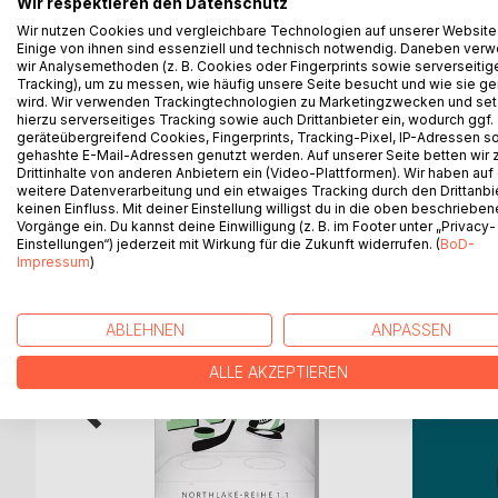
Wir respektieren den Datenschutz
28. Juni 1999, mein Geburtstagsgeschenk suche ich
Wir nutzen Cookies und vergleichbare Technologien auf unserer Website
verabschieden uns in Sopot und fahren für immer. E
Einige von ihnen sind essenziell und technisch notwendig. Daneben ver
Stunden über Landstraßen mit Hund und Kind runte
wir Analysemethoden (z. B. Cookies oder Fingerprints sowie serverseitig
die Grenze, dann verstehe ich nichts mehr und ka
Tracking), um zu messen, wie häufig unsere Seite besucht und wie sie ge
wird. Wir verwenden Trackingtechnologien zu Marketingzwecken und se
drei Monate eine offizielle Aufenthaltsgenehmigung
hierzu serverseitiges Tracking sowie auch Drittanbieter ein, wodurch ggf.
geräteübergreifend Cookies, Fingerprints, Tracking-Pixel, IP-Adressen s
gehashte E-Mail-Adressen genutzt werden. Auf unserer Seite betten wir
Drittinhalte von anderen Anbietern ein (Video-Plattformen). Wir haben auf
weitere Datenverarbeitung und ein etwaiges Tracking durch den Drittanbi
WEITERE TITEL BEI
Bo
keinen Einfluss. Mit deiner Einstellung willigst du in die oben beschriebe
Vorgänge ein. Du kannst deine Einwilligung (z. B. im Footer unter „Privacy-
Einstellungen“) jederzeit mit Wirkung für die Zukunft widerrufen. (
BoD-
Impressum
)
ABLEHNEN
ANPASSEN
ALLE AKZEPTIEREN