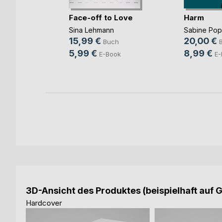
Face-off to Love
Harm
Sina Lehmann
Sabine Po
b und
15,99 €
20,00 €
Buch
ovic
5,99 €
8,99 €
E-Book
E-
ch
ook
3D-Ansicht des Produktes (beispielhaft auf 
Hardcover