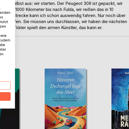
 mir selbst aus: wir starten. Der Peugeot 309 ist gepackt, wir
.
s sind 1000 Kilometer bis nach Fulda, wir reißen das in 10
wenden
r. Die Strecke kann ich schon auswendig fahren. Nur noch über
es
nn schlafen. Sie müssen uns durchlassen, wir haben die nächsten
nutzt
tzen
. Mein Vater spielt den armen Künstler, das kann er.
owie
 zudem
 die
eter
D
nen