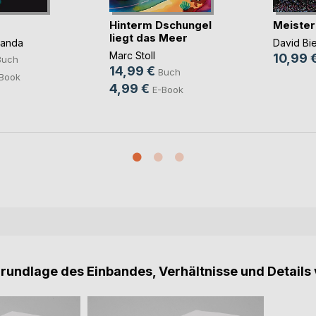
Hinterm Dschungel
Meister
liegt das Meer
panda
David Bi
Marc Stoll
10,99 
Buch
14,99 €
Buch
Book
4,99 €
E-Book
Grundlage des Einbandes, Verhältnisse und Details 