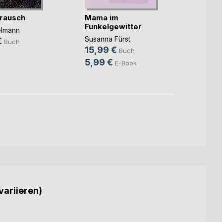
rausch
Mama im
Unter
Funkelgewitter
elmann
Christ
Susanna Fürst
€
14,9
Buch
15,99 €
Buch
9,99
5,99 €
E-Book
variieren)