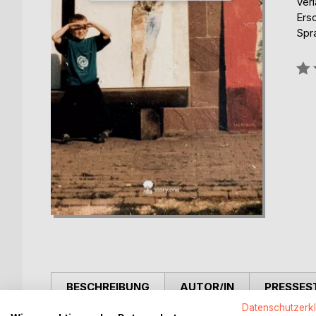
Verl
Ers
Spr
Bew
0%
BESCHREIBUNG
AUTOR/IN
PRESSES
Datenschutzerk