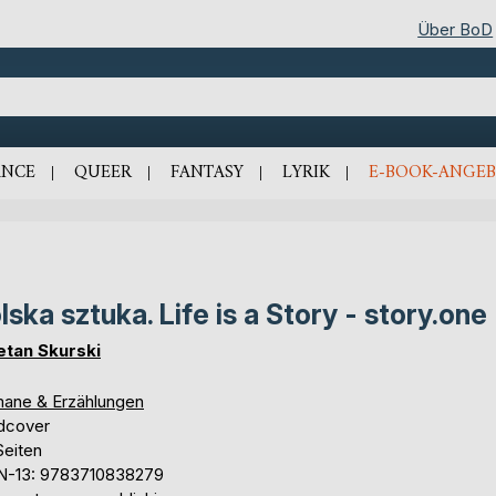
Über BoD
NCE
QUEER
FANTASY
LYRIK
E-BOOK-ANGEB
lska sztuka. Life is a Story - story.one
etan Skurski
ane & Erzählungen
dcover
Seiten
N-13: 9783710838279