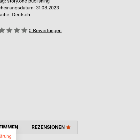
ag: story.one publishing
cheinungsdatum: 31.08.2023
ache: Deutsch
ertung::
0
Bewertungen
TIMMEN
REZENSIONEN
lärung