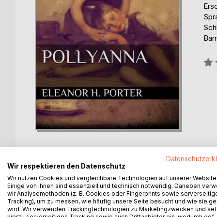
Ers
Spr
Schl
Barr
Bew
0%
Datenschutzerk
Wir respektieren den Datenschutz
Wir nutzen Cookies und vergleichbare Technologien auf unserer Website
BESCHREIBUNG
AUTOR/IN
PRESSES
Einige von ihnen sind essenziell und technisch notwendig. Daneben ver
wir Analysemethoden (z. B. Cookies oder Fingerprints sowie serverseitig
Tracking), um zu messen, wie häufig unsere Seite besucht und wie sie ge
Miss Polly Harrington entered her kitchen a little h
wird. Wir verwenden Trackingtechnologien zu Marketingzwecken und se
movements; she specially prided herself on her re
hierzu serverseitiges Tracking sowie auch Drittanbieter ein, wodurch ggf.