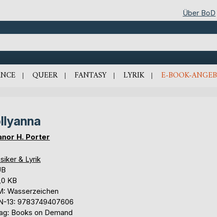
Über BoD
NCE
QUEER
FANTASY
LYRIK
E-BOOK-ANGEB
llyanna
anor H. Porter
siker & Lyrik
UB
,0 KB
: Wasserzeichen
N-13: 9783749407606
lag: Books on Demand