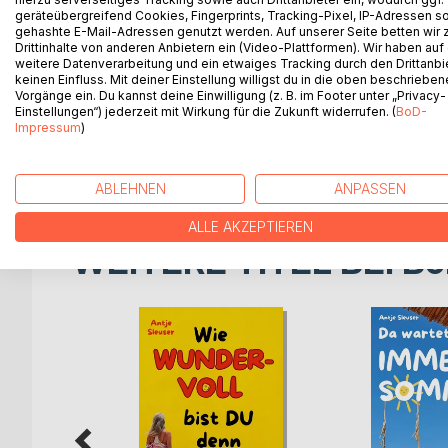
geräteübergreifend Cookies, Fingerprints, Tracking-Pixel, IP-Adressen s
Nancy, washing dishes at the sink, looked up in su
gehashte E-Mail-Adressen genutzt werden. Auf unserer Seite betten wir
months, but already she knew that her mistress did 
Drittinhalte von anderen Anbietern ein (Video-Plattformen). Wir haben auf
"Nancy!"
weitere Datenverarbeitung und ein etwaiges Tracking durch den Drittanbi
"Yes, ma'am." Nancy answered cheerfully, but she s
keinen Einfluss. Mit deiner Einstellung willigst du in die oben beschriebe
Vorgänge ein. Du kannst deine Einwilligung (z. B. im Footer unter „Privacy-
"Nancy,"-Miss Polly's voice was very stern now-"wh
Einstellungen“) jederzeit mit Wirkung für die Zukunft widerrufen. (
BoD-
what I have to say."
Impressum
)
Nancy flushed miserably. She set the pitcher down at
which did not add to her composure.
ABLEHNEN
ANPASSEN
ALLE AKZEPTIEREN
WEITERE TITEL BEI
Bo