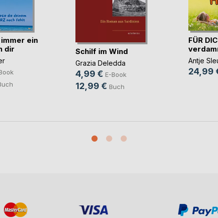
 immer ein
FÜR DIC
 dir
verdamm
Schilf im Wind
er
Antje Sle
Grazia Deledda
24,99 
Book
4,99 €
E-Book
Buch
12,99 €
Buch