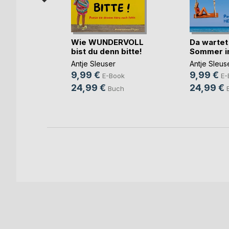
reskreis
Wie WUNDERVOLL
Da wartet
(...)
bist du denn bitte!
Sommer in
Antje Sleuser
Antje Sleus
9,99 €
9,99 €
ok
E-Book
E-
24,99 €
24,99 €
h
Buch