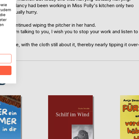
owie
rprise. Nancy had been working in Miss Polly's kitchen only two
 zudem
not usually hurry.
 die
eter
till continued wiping the pitcher in her hand.
nen
en I'm talking to you, I wish you to stop your work and listen to
 once, with the cloth still about it, thereby nearly tipping it over
D