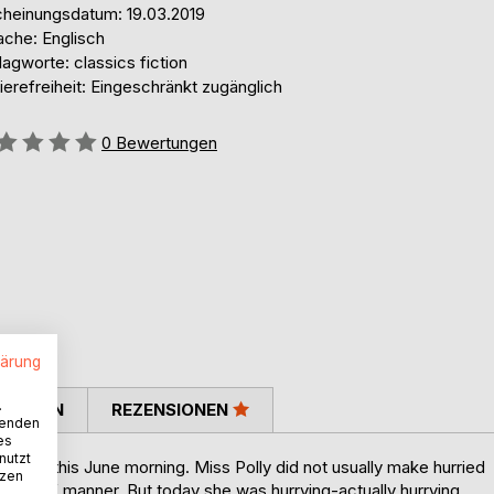
cheinungsdatum: 19.03.2019
ache: Englisch
agworte: classics fiction
ierefreiheit: Eingeschränkt zugänglich
ertung::
0
Bewertungen
lärung
.
TIMMEN
REZENSIONEN
wenden
es
nutzt
urriedly this June morning. Miss Polly did not usually make hurried
tzen
pose of manner. But today she was hurrying-actually hurrying.