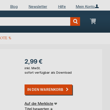
Blog
Newsletter
Hilfe
Mein Konto
Mein Wa
OTE %
2,99 €
inkl. MwSt.
sofort verfügbar als Download
IN DEN WARENKORB
Auf die Merkliste
Titel bewerten