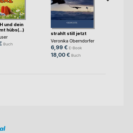
Moby-
H und dein
Der W
t hübs(...)
Herman
strahlt still jetzt
user
29,9
Veronika Oberndorfer
€
Buch
44,0
6,99 €
E-Book
18,00 €
Buch