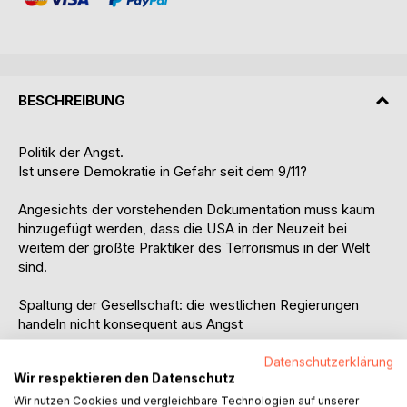
BESCHREIBUNG
Politik der Angst.
Ist unsere Demokratie in Gefahr seit dem 9/11?
Angesichts der vorstehenden Dokumentation muss kaum
hinzugefügt werden, dass die USA in der Neuzeit bei
weitem der größte Praktiker des Terrorismus in der Welt
sind.
Spaltung der Gesellschaft: die westlichen Regierungen
handeln nicht konsequent aus Angst
"Nun, natürlich, das Volk will keinen Krieg [...] Aber
Datenschutzerklärung
Wir respektieren den Datenschutz
schliesslich sind es die Führer eines Landes, die die Politik
bestimmen, und es ist immer leicht, das Volk zum
Wir nutzen Cookies und vergleichbare Technologien auf unserer