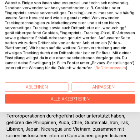
Website. Einige von ihnen sind essenziell und technisch notwendig.
Mitmachen zu bringen [...] Das ist ganz einfach.
Daneben verwenden wir Analysemethoden (z. B. Cookies oder
Fingerprints sowie serverseitiges Tracking), um zu messen, wie häufig
Man braucht nichts zu tun, als dem Volk zu sagen, es
unsere Seite besucht und wie sie genutzt wird. Wir verwenden
Trackingtechnologien zu Marketingzwecken und setzen hierzu
würde angegriffen, und den Pazifisten ihren Mangel an
serverseitiges Tracking sowie auch Drittanbieter ein, wodurch ggf.
Patriotismus vorzuwerfen und zu behaupten, sie brächten
geräteübergreifend Cookies, Fingerprints, Tracking-Pixel, IP-Adressen
das Land in Gefahr. Diese Methode funktioniert in jedem
sowie gehashte E-Mail-Adressen genutzt werden. Auf unserer Seite
betten wir zudem Drittinhalte von anderen Anbietern ein (Video-
Land."
Plattformen). Wir haben auf die weitere Datenverarbeitung und ein
etwaiges Tracking durch den Drittanbieter keinen Einfluss. Mit deiner
Einstellung willigst du in die oben beschriebenen Vorgänge ein. Du
Die Regierung der Vereinigten Staaten war Gegenstand von
kannst deine Einwilligung (z. B. im Footer unter „Privacy-Einstellungen“)
jederzeit mit Wirkung für die Zukunft widerrufen. (
BoD-Impressum
)
Anschuldigungen des Staatsterrorismus durch viele
Gruppen und Einzelpersonen, darunter Historiker, politische
Theoretiker, Regierungsbeamte und andere. Diese
ABLEHNEN
ANPASSEN
Anschuldigungen beinhalten auch Argumente, dass die
USA Personen oder Gruppen finanziert, ausgebildet und
ALLE AKZEPTIEREN
beherbergt haben, die sich an Terrorismus beteiligt haben.
Zu den Staaten, in denen die USA angeblich
Terroroperationen durchgeführt oder unterstützt haben,
gehören die Philippinen, Kuba, Chile, Guatemala, Iran, Irak,
Libanon, Japan, Nicaragua und Vietnam, zusammen mit
seinen historischen internen Operationen gegen Indianer.