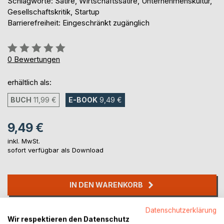
Schlagworte: Satire, Wirtschaftssatire, Unternehmenskultur,
Gesellschaftskritik, Startup
Barrierefreiheit: Eingeschränkt zugänglich
Bewertung::
0%
0
Bewertungen
erhältlich als:
BUCH
11,99 €
E-BOOK
9,49 €
9,49 €
inkl. MwSt.
sofort verfügbar als Download
IN DEN WARENKORB
Datenschutzerklärung
Auf die Merkliste
Wir respektieren den Datenschutz