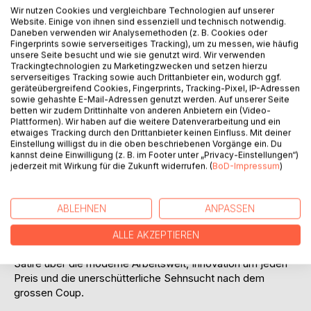
Titel bewerten
Wir nutzen Cookies und vergleichbare Technologien auf unserer
Website. Einige von ihnen sind essenziell und technisch notwendig.
Daneben verwenden wir Analysemethoden (z. B. Cookies oder
Fingerprints sowie serverseitiges Tracking), um zu messen, wie häufig
unsere Seite besucht und wie sie genutzt wird. Wir verwenden
Trackingtechnologien zu Marketingzwecken und setzen hierzu
serverseitiges Tracking sowie auch Drittanbieter ein, wodurch ggf.
geräteübergreifend Cookies, Fingerprints, Tracking-Pixel, IP-Adressen
sowie gehashte E-Mail-Adressen genutzt werden. Auf unserer Seite
BESCHREIBUNG
betten wir zudem Drittinhalte von anderen Anbietern ein (Video-
Plattformen). Wir haben auf die weitere Datenverarbeitung und ein
etwaiges Tracking durch den Drittanbieter keinen Einfluss. Mit deiner
Einstellung willigst du in die oben beschriebenen Vorgänge ein. Du
Polar Profit, kalt gepresst
kannst deine Einwilligung (z. B. im Footer unter „Privacy-Einstellungen“)
jederzeit mit Wirkung für die Zukunft widerrufen. (
BoD-Impressum
)
Dan, ein charismatischer Blender mit
Sendungsbewusstsein, und Alen, ein gutmütiger
Durchschnittsmensch, gründen ein Start-up für
ABLEHNEN
ANPASSEN
Eisbärenmilch. Zwischen Investorenwahn,
Qualitätsversprechen, absurden Businessplänen und
ALLE AKZEPTIEREN
moralischem Totalausfall entfaltet sich eine bitterböse
Satire über die moderne Arbeitswelt, Innovation um jeden
Preis und die unerschütterliche Sehnsucht nach dem
grossen Coup.