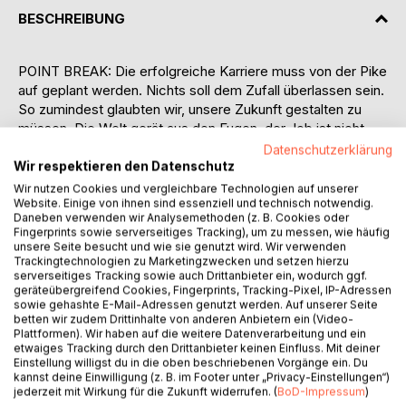
BESCHREIBUNG
POINT BREAK: Die erfolgreiche Karriere muss von der Pike
auf geplant werden. Nichts soll dem Zufall überlassen sein.
So zumindest glaubten wir, unsere Zukunft gestalten zu
müssen. Die Welt gerät aus den Fugen, der Job ist nicht
mehr sicher, die Zukunft scheint uns ungewiss und mit der
Datenschutzerklärung
Entwicklung von Lösungen komplett überfordert, werfen
Wir respektieren den Datenschutz
wir die großen Probleme unserer Zeit der Freitags-
Wir nutzen Cookies und vergleichbare Technologien auf unserer
Protest-Jugend vor die Füße. Was läuft hier gerade falsch?
Website. Einige von ihnen sind essenziell und technisch notwendig.
Daneben verwenden wir Analysemethoden (z. B. Cookies oder
Als ihm seine Frau ein restaurationswürdiges russisches
Fingerprints sowie serverseitiges Tracking), um zu messen, wie häufig
Motorrad mit Seitenwagen zum Geburtstag schenkt,
unsere Seite besucht und wie sie genutzt wird. Wir verwenden
beginnt für Beat Geissler eine gedankliche Reise der
Trackingtechnologien zu Marketingzwecken und setzen hierzu
serverseitiges Tracking sowie auch Drittanbieter ein, wodurch ggf.
persönlichen Restauration. Er begibt sich auf einen Road-
geräteübergreifend Cookies, Fingerprints, Tracking-Pixel, IP-Adressen
Trip quer über die Alpen und durch alle Themen, die unser
sowie gehashte E-Mail-Adressen genutzt werden. Auf unserer Seite
tägliches Leben bestimmen, und stellt dabei vermeintliche
betten wir zudem Drittinhalte von anderen Anbietern ein (Video-
Plattformen). Wir haben auf die weitere Datenverarbeitung und ein
Gesetzmäßigkeiten in Frage.
etwaiges Tracking durch den Drittanbieter keinen Einfluss. Mit deiner
Beat Geissler diskutiert mit Fundamental-Physikern,
Einstellung willigst du in die oben beschriebenen Vorgänge ein. Du
studiert die Relativitätstheorie, steigt auf hohe Berge und
kannst deine Einwilligung (z. B. im Footer unter „Privacy-Einstellungen“)
jederzeit mit Wirkung für die Zukunft widerrufen. (
BoD-Impressum
)
versucht sich auf dem Surfbrett. Sein Fazit: Wenn wir nach