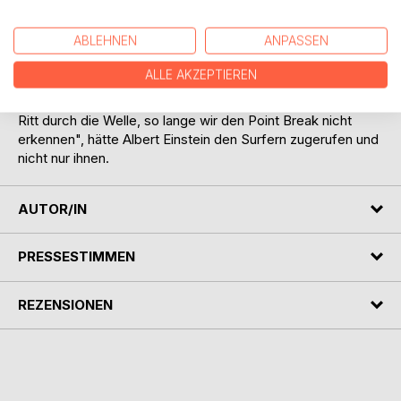
unumstößlichen Gesetzen suchen, können wir uns im
besten Fall an der Gravitationslehre orientieren. So bricht
ABLEHNEN
ANPASSEN
zum Beispiel die Welle immer und unverrückbar in einem für
sie vorgesehenen Moment. Als Point Break bezeichnen die
ALLE AKZEPTIEREN
Surfer diesen entscheidenden Punkt. "Dennoch gibt es
kein Gesetz, kein Rezept, keinen Plan für den perfekten
Ritt durch die Welle, so lange wir den Point Break nicht
erkennen", hätte Albert Einstein den Surfern zugerufen und
nicht nur ihnen.
AUTOR/IN
PRESSESTIMMEN
REZENSIONEN