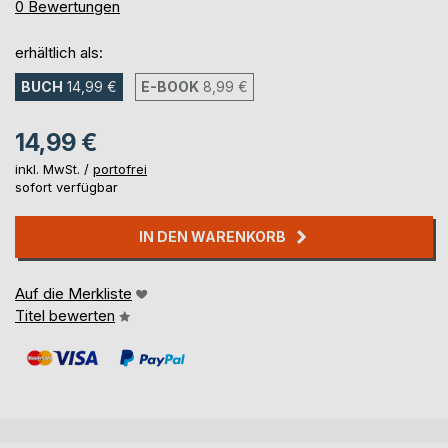
0%
0
Bewertungen
erhältlich als:
BUCH
14,99 €
E-BOOK
8,99 €
14,99 €
inkl. MwSt. /
portofrei
sofort verfügbar
IN DEN WARENKORB
Auf die Merkliste
Titel bewerten