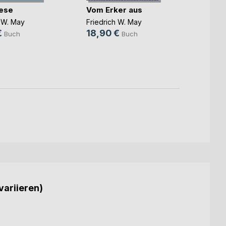
ese
Vom Erker aus
Das L
Schw
h W. May
Friedrich W. May
Friedr
€
18,90 €
Buch
Buch
17,90
variieren)