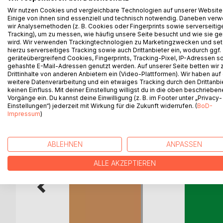
Tisch bei der Gegenwart – 77 Sinngedichte" (Ste
Wir nutzen Cookies und vergleichbare Technologien auf unserer Website
Einige von ihnen sind essenziell und technisch notwendig. Daneben ver
Demand, Norderstedt 2008), "Das Leben ist ein 
wir Analysemethoden (z. B. Cookies oder Fingerprints sowie serverseitig
Demand, Norderstedt 2009). Als Privatdrucke lieg
Tracking), um zu messen, wie häufig unsere Seite besucht und wie sie ge
Feuerversicherung – Sinnsprüche und Aphorismen" 
wird. Wir verwenden Trackingtechnologien zu Marketingzwecken und se
hierzu serverseitiges Tracking sowie auch Drittanbieter ein, wodurch ggf.
(Sommer 2010). Es folgte "Vom Erker aus – Skept
geräteübergreifend Cookies, Fingerprints, Tracking-Pixel, IP-Adressen s
gehashte E-Mail-Adressen genutzt werden. Auf unserer Seite betten wir
Drittinhalte von anderen Anbietern ein (Video-Plattformen). Wir haben auf
weitere Datenverarbeitung und ein etwaiges Tracking durch den Drittanbi
keinen Einfluss. Mit deiner Einstellung willigst du in die oben beschriebe
WEITERE TITEL BEI
Bo
Vorgänge ein. Du kannst deine Einwilligung (z. B. im Footer unter „Privacy-
Einstellungen“) jederzeit mit Wirkung für die Zukunft widerrufen. (
BoD-
Impressum
)
ABLEHNEN
ANPASSEN
ALLE AKZEPTIEREN