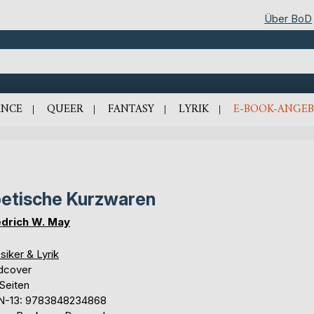
Über BoD
NCE
QUEER
FANTASY
LYRIK
E-BOOK-ANGEB
etische Kurzwaren
edrich W. May
siker & Lyrik
dcover
Seiten
N-13: 9783848234868