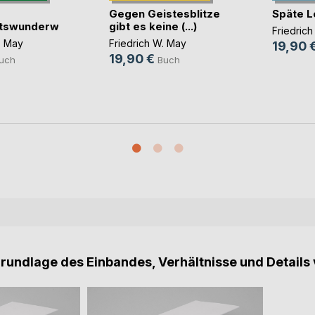
Gegen Geistesblitze
Späte L
ftswunderwald
gibt es keine (...)
Friedric
. May
Friedrich W. May
19,90 
19,90 €
uch
Buch
Grundlage des Einbandes, Verhältnisse und Details 