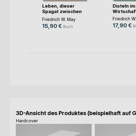
Leben, dieser
Disteln im
r Lyrik
Spagat zwischen
Wirtscha
n
Sche(...)
Friedrich W
Friedrich W. May
h
17,90 €
15,90 €
B
Buch
3D-Ansicht des Produktes (beispielhaft auf 
Hardcover