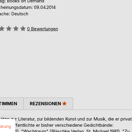
lag: Books on Demand
cheinungsdatum: 09.04.2014
ache: Deutsch
ertung::
0
Bewertungen
TIMMEN
REZENSIONEN
e zur Literatur, zur bildenden Kunst und zur Musik, die er privat
 veröffentlichte er bisher verschiedene Gedichtbände:
lärung
gen 1974), "Wachtraum" (Bläschke Verlag, St. Michael 1981), "Zu