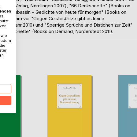
inmeier Verlag, Nördlingen 2007), "66 Denksonette" (Books on
.
wenden
Schwimmbassin – Gedichte von heute für morgen" (Books on
es
en von ihm vor "Gegen Geistesblitze gibt es keine
nutzt
(Frühjahr 2010) und "Sperrige Sprüche und Distichen zur Zeit"
tzen
ische Sonette" (Books on Demand, Norderstedt 2011).
owie
 zudem
 die
eter
nen
D