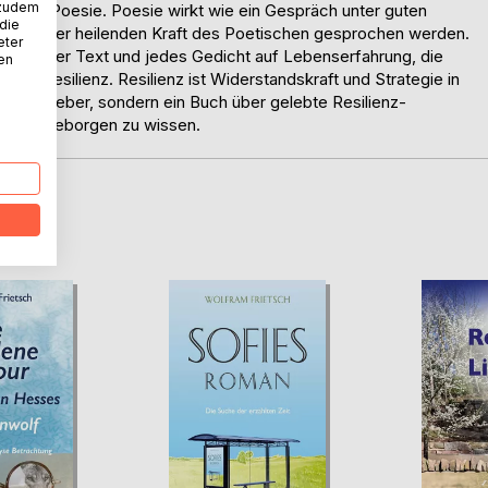
 zudem
tag ist Poesie. Poesie wirkt wie ein Gespräch unter guten
 die
nn von der heilenden Kraft des Poetischen gesprochen werden.
eter
siert jeder Text und jedes Gedicht auf Lebenserfahrung, die
nen
l der Resilienz. Resilienz ist Widerstandskraft und Strategie in
in Ratgeber, sondern ein Buch über gelebte Resilienz-
 wieder geborgen zu wissen.
D