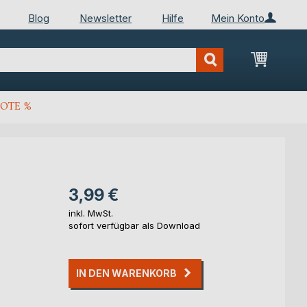
Blog
Newsletter
Hilfe
Mein Konto
Mein Wa
OTE %
3,99 €
inkl. MwSt.
sofort verfügbar als Download
IN DEN WARENKORB