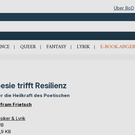
Über BoD
NCE
QUEER
FANTASY
LYRIK
E-BOOK-ANGEB
esie trifft Resilienz
r die Heilkraft des Poetischen
fram Frietsch
siker & Lyrik
UB
,9 KB