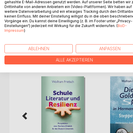
gehashte E-Mail-Adressen genutzt werden. Auf unserer Seite betten wir
Der Alltag ist Prosa. Der besondere Moment im All
Drittinhalte von anderen Anbietern ein (Video-Plattformen). Wir haben auf
Freunden und wie Trost für die Seele. Deshalb ka
weitere Datenverarbeitung und ein etwaiges Tracking durch den Drittanbi
Alle Literatur entspringt der Lebenswelt. Somit ba
keinen Einfluss. Mit deiner Einstellung willigst du in die oben beschriebe
Vorgänge ein. Du kannst deine Einwilligung (z. B. im Footer unter „Privacy-
lesbar ist. Das Lesen erfolgt hier mit dem Schlüsse
Einstellungen“) jederzeit mit Wirkung für die Zukunft widerrufen. (
BoD-
schwierigen Lebenssituationen. Dieses Buch ist ke
Impressum
)
Erfahrungen, die dazu beitragen, sich in der Welt
ABLEHNEN
ANPASSEN
WEITERE TITEL BEI
Bo
ALLE AKZEPTIEREN