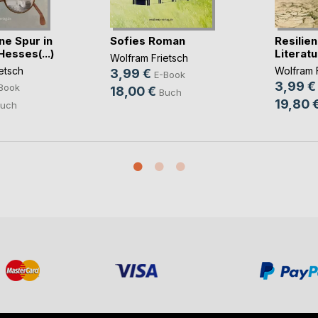
ne Spur in
Sofies Roman
Resilie
esses(...)
Literatu
Wolfram Frietsch
etsch
Wolfram 
3,99 €
E-Book
3,99 €
Book
18,00 €
Buch
19,80 
uch