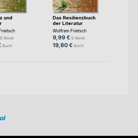
nz und
Das Resilienzbuch
Peter
r
der Literatur
Jung. 
Frietsch
Wolfram Frietsch
Wolfra
9,99 €
19,8
E-Book
E-Book
€
19,80 €
Buch
Buch