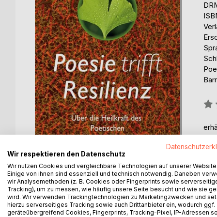
DRM
ISB
Verl
Ers
Spr
Schl
Poe
Barr
Bew
0%
erhä
Datenschutzerk
Wir respektieren den Datenschutz
Wir nutzen Cookies und vergleichbare Technologien auf unserer Website
Einige von ihnen sind essenziell und technisch notwendig. Daneben ver
wir Analysemethoden (z. B. Cookies oder Fingerprints sowie serverseitig
Tracking), um zu messen, wie häufig unsere Seite besucht und wie sie ge
BESCHREIBUNG
AUTOR/IN
PRESSES
wird. Wir verwenden Trackingtechnologien zu Marketingzwecken und se
hierzu serverseitiges Tracking sowie auch Drittanbieter ein, wodurch ggf.
geräteübergreifend Cookies, Fingerprints, Tracking-Pixel, IP-Adressen s