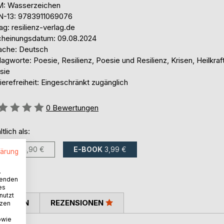
: Wasserzeichen
N-13: 9783911069076
ag: resilienz-verlag.de
cheinungsdatum: 09.08.2024
ache: Deutsch
agworte: Poesie, Resilienz, Poesie und Resilienz, Krisen, Heilkraf
sie
ierefreiheit: Eingeschränkt zugänglich
ertung::
0
Bewertungen
ltlich als:
BUCH
14,90 €
E-BOOK
3,99 €
lärung
.
wenden
es
nutzt
TIMMEN
REZENSIONEN
tzen
owie