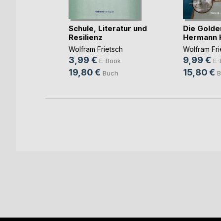
u think!
Schule, Literatur und
Die Golde
Resilienz
Hermann H
Wolfram Frietsch
Wolfram Fri
ok
3,99 €
9,99 €
E-Book
E-
h
19,80 €
15,80 €
Buch
B