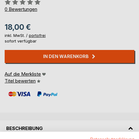
Bewertung::
0%
0
Bewertungen
18,00 €
inkl. MwSt. /
portofrei
sofort verfügbar
IN DEN WARENKORB
Auf die Merkliste
Titel bewerten
BESCHREIBUNG