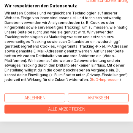
Datenschutzerklärung
Wir respektieren den Datenschutz
"Poesie des blühenden Lebens" beschreibt hauptsächlich
schmerzvolle Erfahrungen, die anhand von Poesie
Wir nutzen Cookies und vergleichbare Technologien auf unserer
Website. Einige von ihnen sind essenziell und technisch notwendig.
wiedergegeben werden. Schreiben kann heilen und helfen,
Daneben verwenden wir Analysemethoden (z. B. Cookies oder
die eigenen Emotionen besser zu verstehen und Erlebnisse
Fingerprints sowie serverseitiges Tracking), um zu messen, wie häufig
zu verarbeiten. Dieses Buch soll Hoffnung für diejenigen
unsere Seite besucht und wie sie genutzt wird. Wir verwenden
Trackingtechnologien zu Marketingzwecken und setzen hierzu
schenken, die sich mit ihren Gedanken oder Gefühlen allein
serverseitiges Tracking sowie auch Drittanbieter ein, wodurch ggf.
fühlen. Vor allem aber spiegelt die Poesie dieses Buches
geräteübergreifend Cookies, Fingerprints, Tracking-Pixel, IP-Adressen
Erfahrungen aus dem Leben wider, die andere vielleicht
sowie gehashte E-Mail-Adressen genutzt werden. Auf unserer Seite
betten wir zudem Drittinhalte von anderen Anbietern ein (Video-
ebenfalls erlebt haben.
Plattformen). Wir haben auf die weitere Datenverarbeitung und ein
etwaiges Tracking durch den Drittanbieter keinen Einfluss. Mit deiner
Einstellung willigst du in die oben beschriebenen Vorgänge ein. Du
AUTOR/IN
kannst deine Einwilligung (z. B. im Footer unter „Privacy-Einstellungen“)
jederzeit mit Wirkung für die Zukunft widerrufen. (
BoD-Impressum
)
PRESSESTIMMEN
ABLEHNEN
ANPASSEN
REZENSIONEN
ALLE AKZEPTIEREN