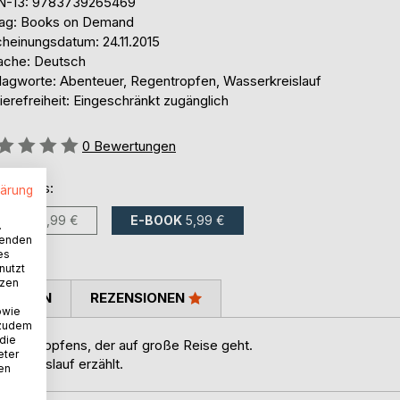
N-13: 9783739265469
lag: Books on Demand
cheinungsdatum: 24.11.2015
ache: Deutsch
lagworte: Abenteuer, Regentropfen, Wasserkreislauf
ierefreiheit: Eingeschränkt zugänglich
ertung::
0
Bewertungen
ltlich als:
lärung
BUCH
15,99 €
E-BOOK
5,99 €
.
wenden
es
nutzt
tzen
TIMMEN
REZENSIONEN
owie
 zudem
 die
assertropfens, der auf große Reise geht.
eter
serkreislauf erzählt.
nen