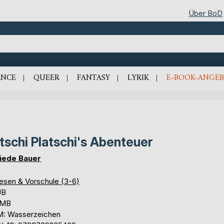
Über BoD
NCE
QUEER
FANTASY
LYRIK
E-BOOK-ANGEB
itschi Platschi's Abenteuer
riede Bauer
lesen & Vorschule (3-6)
UB
 MB
: Wasserzeichen