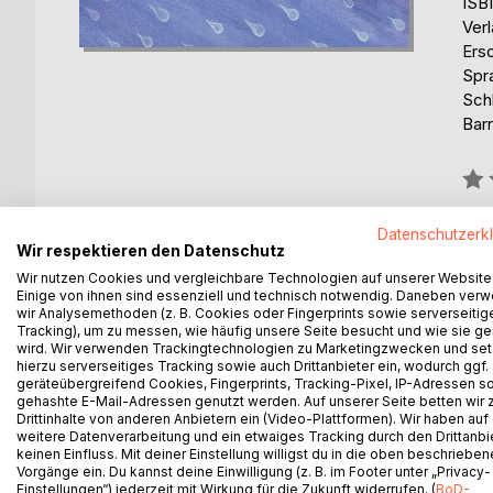
ISB
Ver
Ers
Spr
Sch
Barr
Bew
0%
erhä
Datenschutzerk
Wir respektieren den Datenschutz
Wir nutzen Cookies und vergleichbare Technologien auf unserer Website
Einige von ihnen sind essenziell und technisch notwendig. Daneben ver
wir Analysemethoden (z. B. Cookies oder Fingerprints sowie serverseitig
Tracking), um zu messen, wie häufig unsere Seite besucht und wie sie ge
wird. Wir verwenden Trackingtechnologien zu Marketingzwecken und se
BESCHREIBUNG
AUTOR/IN
PRESSES
hierzu serverseitiges Tracking sowie auch Drittanbieter ein, wodurch ggf.
geräteübergreifend Cookies, Fingerprints, Tracking-Pixel, IP-Adressen s
gehashte E-Mail-Adressen genutzt werden. Auf unserer Seite betten wir
Drittinhalte von anderen Anbietern ein (Video-Plattformen). Wir haben auf
Die lustige Geschichte erzählt vom Leben eines W
weitere Datenverarbeitung und ein etwaiges Tracking durch den Drittanbi
Mit liebevollen Bildern wird ganz nebenbei der Was
keinen Einfluss. Mit deiner Einstellung willigst du in die oben beschriebe
Vorgänge ein. Du kannst deine Einwilligung (z. B. im Footer unter „Privacy-
Einstellungen“) jederzeit mit Wirkung für die Zukunft widerrufen. (
BoD-