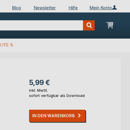
Blog
Newsletter
Hilfe
Mein Konto
Mein Wa
OTE %
5,99 €
inkl. MwSt.
sofort verfügbar als Download
IN DEN WARENKORB