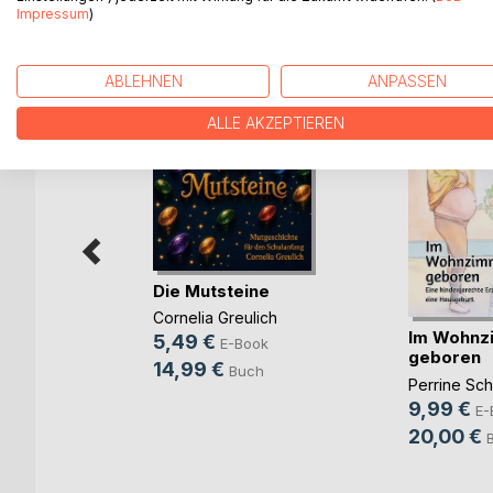
Impressum
)
WEITERE TITEL BEI
Bo
ABLEHNEN
ANPASSEN
ALLE AKZEPTIEREN
Die Mutsteine
Cornelia Greulich
Im Wohnz
5,49 €
E-Book
im
geboren
14,99 €
Buch
rgang
Perrine Sc
s
9,99 €
E-
ok
20,00 €
ch