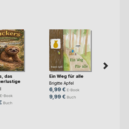
Kimmi
Günth
s, das
Ein Weg für alle
8,99
erlustige
Brigitte Apfel
19,9
l
6,99 €
E-Book
E-Book
9,99 €
Buch
€
Buch