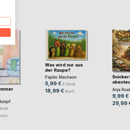
D
Was wird nur aus
der Raupe?
Snicker
Papilio Machaon
abenteu
5,99 €
E-Book
Faultier
immer
Anja Roel
18,99 €
Buch
9,99 €
hlumpf
29,99 
Book
Buch