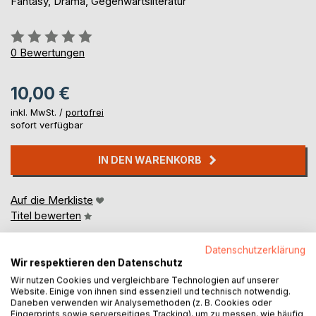
Fantasy, Drama, Gegenwartsliteratur
Bewertung::
0%
0
Bewertungen
10,00 €
inkl. MwSt. /
portofrei
sofort verfügbar
IN DEN WARENKORB
Auf die Merkliste
Titel bewerten
Datenschutzerklärung
Wir respektieren den Datenschutz
Wir nutzen Cookies und vergleichbare Technologien auf unserer
Website. Einige von ihnen sind essenziell und technisch notwendig.
Daneben verwenden wir Analysemethoden (z. B. Cookies oder
Fingerprints sowie serverseitiges Tracking), um zu messen, wie häufig