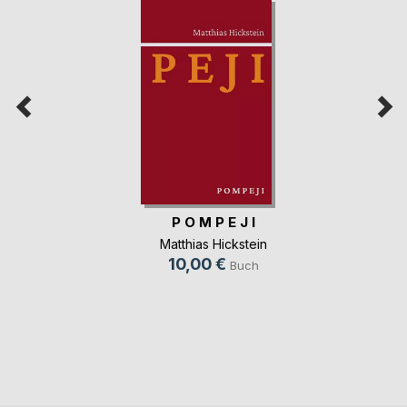
P O M P E J I
Matthias Hickstein
10,00 €
Buch