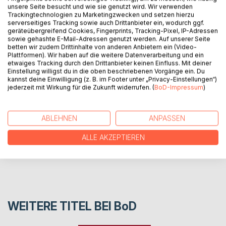
BESCHREIBUNG
unsere Seite besucht und wie sie genutzt wird. Wir verwenden
Trackingtechnologien zu Marketingzwecken und setzen hierzu
serverseitiges Tracking sowie auch Drittanbieter ein, wodurch ggf.
geräteübergreifend Cookies, Fingerprints, Tracking-Pixel, IP-Adressen
20 kurze Geschichten zwischen Cyberpunk und
sowie gehashte E-Mail-Adressen genutzt werden. Auf unserer Seite
magischem Realismus, Banalität und Essay, Minimalismus
betten wir zudem Drittinhalte von anderen Anbietern ein (Video-
und Seltsamkeit.
Plattformen). Wir haben auf die weitere Datenverarbeitung und ein
etwaiges Tracking durch den Drittanbieter keinen Einfluss. Mit deiner
Einstellung willigst du in die oben beschriebenen Vorgänge ein. Du
kannst deine Einwilligung (z. B. im Footer unter „Privacy-Einstellungen“)
AUTOR/IN
jederzeit mit Wirkung für die Zukunft widerrufen. (
BoD-Impressum
)
PRESSESTIMMEN
ABLEHNEN
ANPASSEN
ALLE AKZEPTIEREN
REZENSIONEN
WEITERE TITEL BEI
BoD