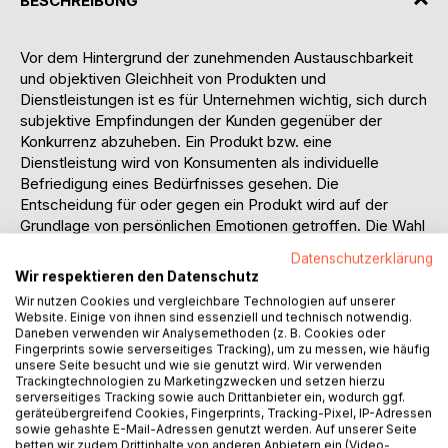
BESCHREIBUNG
Vor dem Hintergrund der zunehmenden Austauschbarkeit
und objektiven Gleichheit von Produkten und
Dienstleistungen ist es für Unternehmen wichtig, sich durch
subjektive Empfindungen der Kunden gegenüber der
Konkurrenz abzuheben. Ein Produkt bzw. eine
Dienstleistung wird von Konsumenten als individuelle
Befriedigung eines Bedürfnisses gesehen. Die
Entscheidung für oder gegen ein Produkt wird auf der
Grundlage von persönlichen Emotionen getroffen. Die Wahl
der passenden Strategie ist elementar für den Erfolg eines
Datenschutzerklärung
Unternehmens und bedarf dementsprechend einer
Wir respektieren den Datenschutz
genauen Planung. Der darauf folgenden Realisierung liegt
Wir nutzen Cookies und vergleichbare Technologien auf unserer
eine konsequente Verfolgung der gewählten Strategie
Website. Einige von ihnen sind essenziell und technisch notwendig.
zugrunde, um so die gewünschten Ziele zu realisieren.
Daneben verwenden wir Analysemethoden (z. B. Cookies oder
Fingerprints sowie serverseitiges Tracking), um zu messen, wie häufig
Unternehmen müssen sich entscheiden, wie sie ihre
unsere Seite besucht und wie sie genutzt wird. Wir verwenden
Absatzmärkte beeinflussen wollen, um so die vorab
Trackingtechnologien zu Marketingzwecken und setzen hierzu
formulierten Marketingziele erreichen zu können.
serverseitiges Tracking sowie auch Drittanbieter ein, wodurch ggf.
Grundsätzlich hat ein Unternehmen zwei Möglichkeiten der
geräteübergreifend Cookies, Fingerprints, Tracking-Pixel, IP-Adressen
sowie gehashte E-Mail-Adressen genutzt werden. Auf unserer Seite
Marktstimulierung: den Preiswettbewerb einerseits und
betten wir zudem Drittinhalte von anderen Anbietern ein (Video-