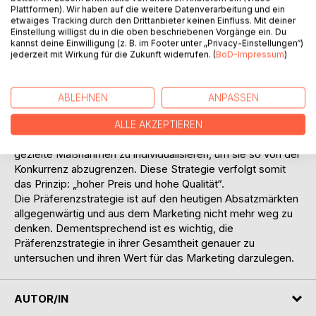
den Qualitätswettbewerb andererseits. Der
Plattformen). Wir haben auf die weitere Datenverarbeitung und ein
Qualitätswettbewerb wird in Form der sogenannten
etwaiges Tracking durch den Drittanbieter keinen Einfluss. Mit deiner
Einstellung willigst du in die oben beschriebenen Vorgänge ein. Du
Präferenzstrategie geführt. Im Rahmen dieser
kannst deine Einwilligung (z. B. im Footer unter „Privacy-Einstellungen“)
Präferenzstrategie werden alle absatzpolitischen
jederzeit mit Wirkung für die Zukunft widerrufen. (
BoD-Impressum
)
Instrumente so aufeinander abgestimmt, dass der
wahrgenommene Nutzen beim Konsumenten erhöht wird.
Insbesondere durch den Einsatz aller nicht-preislichen
ABLEHNEN
ANPASSEN
Instrumente soll eine Vorzugsstellung auf dem Absatzmarkt
erreicht werden, um so einen möglichst hohen Preis zu
ALLE AKZEPTIEREN
erzielen. Dabei gilt es, funktional ähnliche Produkte durch
gezielte Maßnahmen zu individualisieren, um sie so von der
Konkurrenz abzugrenzen. Diese Strategie verfolgt somit
das Prinzip: „hoher Preis und hohe Qualität“.
Die Präferenzstrategie ist auf den heutigen Absatzmärkten
allgegenwärtig und aus dem Marketing nicht mehr weg zu
denken. Dementsprechend ist es wichtig, die
Präferenzstrategie in ihrer Gesamtheit genauer zu
untersuchen und ihren Wert für das Marketing darzulegen.
AUTOR/IN