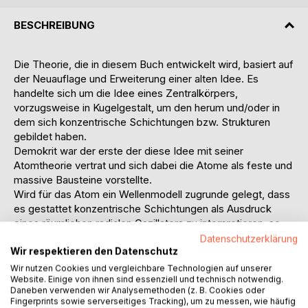
BESCHREIBUNG
Die Theorie, die in diesem Buch entwickelt wird, basiert auf
der Neuauflage und Erweiterung einer alten Idee. Es
handelte sich um die Idee eines Zentralkörpers,
vorzugsweise in Kugelgestalt, um den herum und/oder in
dem sich konzentrische Schichtungen bzw. Strukturen
gebildet haben.
Demokrit war der erste der diese Idee mit seiner
Atomtheorie vertrat und sich dabei die Atome als feste und
massive Bausteine vorstellte.
Wird für das Atom ein Wellenmodell zugrunde gelegt, dass
es gestattet konzentrische Schichtungen als Ausdruck
eines räumlichen radialen Oszillators zu interpretieren, so
gelangt man zum derzeit geltenden Orbitalmodell der
Datenschutzerklärung
Atome.
Wir respektieren den Datenschutz
In diesem Buch wird nun gezeigt, dass diese
Wir nutzen Cookies und vergleichbare Technologien auf unserer
Website. Einige von ihnen sind essenziell und technisch notwendig.
oszillatorischen Ordnungsstrukturen auch auf die Erde und
Daneben verwenden wir Analysemethoden (z. B. Cookies oder
ihre Schichtungen (geologisch und atmosphärisch)
Fingerprints sowie serverseitiges Tracking), um zu messen, wie häufig