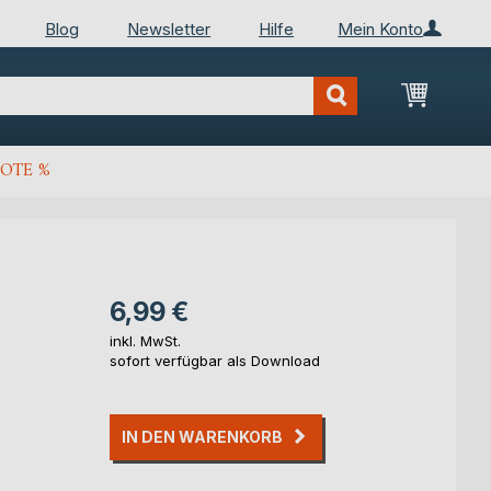
Blog
Newsletter
Hilfe
Mein Konto
Mein Wa
OTE %
6,99 €
inkl. MwSt.
sofort verfügbar als Download
IN DEN WARENKORB