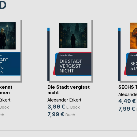
D
 kennt
Die Stadt vergisst
SECHS 
amen
nicht
Alexande
rkert
Alexander Erkert
4,49 €
3,99 €
Book
E-Book
7,99 €
7,99 €
ch
Buch