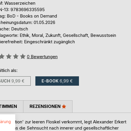
: Wasserzeichen
N-13: 9783696335595
lag: BoD - Books on Demand
cheinungsdatum: 01.05.2026
ache: Deutsch
agworte: Ethik, Moral, Zukunft, Gesellschaft, Bewusstsein
ierefreiheit: Eingeschränkt zugänglich
ertung::
0
Bewertungen
ltlich als:
BUCH
9,99 €
E-BOOK
6,99 €
TIMMEN
REZENSIONEN
ansformation' zur leeren Floskel verkommt, legt Alexander Erkert
lärung
 vor, das die Sehnsucht nach innerer und gesellschaftlicher