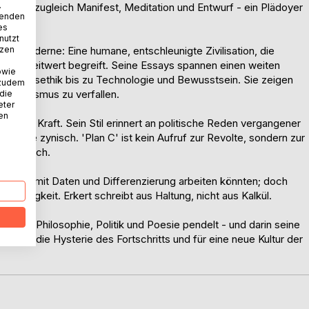
.
ch ist zugleich Manifest, Meditation und Entwurf - ein Plädoyer
wenden
es
nutzt
 der Moderne: Eine humane, entschleunigte Zivilisation, die
tzen
 als Leitwert begreift. Seine Essays spannen einen weiten
owie
schaftsethik bis zu Technologie und Bewusstsein. Sie zeigen
 zudem
n Idealismus zu verfallen.
 die
eter
nen
rischer Kraft. Sein Stil erinnert an politische Reden vergangener
och nie zynisch. 'Plan C' ist kein Aufruf zur Revolte, sondern zur
 Ausgleich.
ärker mit Daten und Differenzierung arbeiten könnten; doch
bwürdigkeit. Erkert schreibt aus Haltung, nicht aus Kalkül.
schen Philosophie, Politik und Poesie pendelt - und darin seine
st gegen die Hysterie des Fortschritts und für eine neue Kultur der