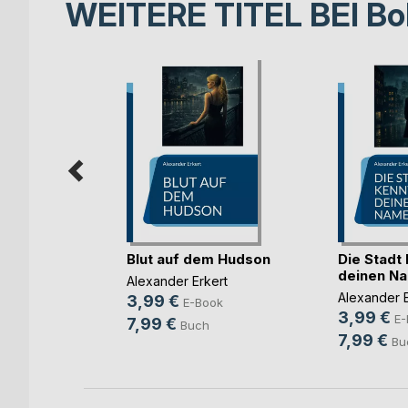
WEITERE TITEL BEI
Bo
mer sie
Blut auf dem Hudson
Die Stadt
deinen N
Alexander Erkert
ert
Alexander E
3,99 €
E-Book
3,99 €
ok
E-
7,99 €
Buch
7,99 €
Bu