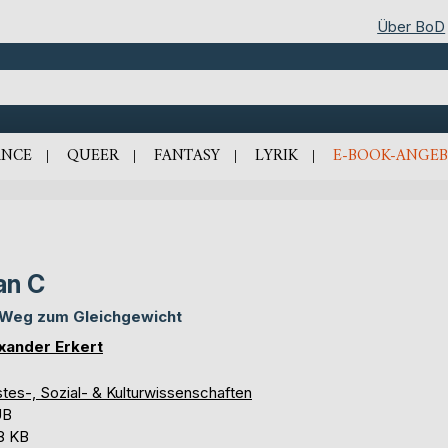
Über BoD
NCE
QUEER
FANTASY
LYRIK
E-BOOK-ANGEB
an C
 Weg zum Gleichgewicht
xander Erkert
tes-, Sozial- & Kulturwissenschaften
UB
,8 KB