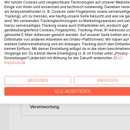
Wir nutzen Cookies und vergleichbare Technologien auf unserer Website
Balance in programmatische Sprache gießt. Das Bu
Einige von ihnen sind essenziell und technisch notwendig. Daneben ver
für Bewusstheit in einer Welt der Beschleunigung.
wir Analysemethoden (z. B. Cookies oder Fingerprints sowie serverseitig
Tracking), um zu messen, wie häufig unsere Seite besucht und wie sie ge
Erkert entwirft keine Utopie, sondern ein 'Update'
wird. Wir verwenden Trackingtechnologien zu Marketingzwecken und se
hierzu serverseitiges Tracking sowie auch Drittanbieter ein, wodurch ggf.
Verantwortung als neue Währung und Gleichgewicht
geräteübergreifend Cookies, Fingerprints, Tracking-Pixel, IP-Adressen s
Bogen - von Geldsystem und Demokratie über Wirt
gehashte E-Mail-Adressen genutzt werden. Auf unserer Seite betten wir
den Versuch, Ethik und Politik zu versöhnen, ohne i
Drittinhalte von anderen Anbietern ein (Video-Plattformen). Wir haben auf
weitere Datenverarbeitung und ein etwaiges Tracking durch den Drittanbi
keinen Einfluss. Mit deiner Einstellung willigst du in die oben beschriebe
Der Autor verbindet philosophische Tiefe mit rheto
Vorgänge ein. Du kannst deine Einwilligung (z. B. im Footer unter „Privacy-
Denker - engagiert, klar, manchmal prophetisch - d
Einstellungen“) jederzeit mit Wirkung für die Zukunft widerrufen. (
BoD-
Impressum
)
Reife. Statt Wachstum preist es Maß, statt Stärke
Kritisch mag man anmerken, dass manche Reden st
ABLEHNEN
ANPASSEN
gerade ihre Unmittelbarkeit verleiht dem Werk Glau
ALLE AKZEPTIEREN
Am Ende bleibt der Eindruck eines Buches, das zwi
eigene Mitte findet. 'Plan C' ist ein stilles Manife
Verantwortung.