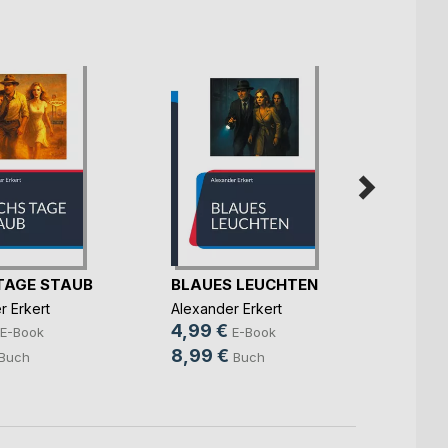
TAGE STAUB
BLAUES LEUCHTEN
SCHA
CHIN
r Erkert
Alexander Erkert
Alexan
4,99 €
E-Book
E-Book
5,99
8,99 €
Buch
Buch
8,99