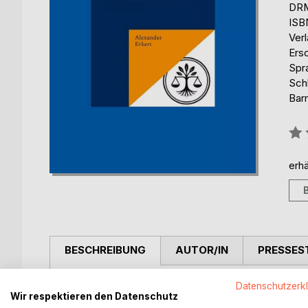
DRM
ISB
Ver
Ers
Spr
Schl
Barr
Bew
0%
erhä
BESCHREIBUNG
AUTOR/IN
PRESSES
In einer Zeit, in der das politische Schlagwort 'Tr
Datenschutzerk
Wir respektieren den Datenschutz
mit 'Plan C - Ein Weg zum Gleichgewicht' ein Werk