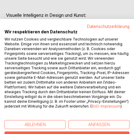
Visuelle Intelligenz in Design und Kunst:
Ein Experimentierhandbuch mit Künstlicher Intelligenz.
Datenschutzerklärung
Wir respektieren den Datenschutz
PLAI ist ein essenzieller Leitfaden für alle, die die
Wir nutzen Cookies und vergleichbare Technologien auf unserer
zukunftsweisende Rolle der KI in der kreativen Branche
Website. Einige von ihnen sind essenziell und technisch notwendig.
verstehen möchten.
Daneben verwenden wir Analysemethoden (z. B. Cookies oder
Fingerprints sowie serverseitiges Tracking), um zu messen, wie häufig
unsere Seite besucht und wie sie genutzt wird. Wir verwenden
In einer Reihe von Experimenten erkunden wir das
Trackingtechnologien zu Marketingzwecken und setzen hierzu
Potenzial der visuellen Intelligenz in der Künstlichen
serverseitiges Tracking sowie auch Drittanbieter ein, wodurch ggf.
Intelligenz.
geräteübergreifend Cookies, Fingerprints, Tracking-Pixel, IP-Adressen
sowie gehashte E-Mail-Adressen genutzt werden. Auf unserer Seite
betten wir zudem Drittinhalte von anderen Anbietern ein (Video-
Wir hinterfragen, ob KI über das blosse Erkennen von
Plattformen). Wir haben auf die weitere Datenverarbeitung und ein
Mustern hinausgeht und ein echtes Verständnis für Kunst
etwaiges Tracking durch den Drittanbieter keinen Einfluss. Mit deiner
und Mode
Einstellung willigst du in die oben beschriebenen Vorgänge ein. Du
kannst deine Einwilligung (z. B. im Footer unter „Privacy-Einstellungen“)
entwickeln kann. Mit Beispielen von Dall·E 2, ChatGPT 4
jederzeit mit Wirkung für die Zukunft widerrufen. (
BoD-Impressum
)
und Dall·E 3 erforscht PLAI die Grenzen und Möglichkeiten
der künstlichen Kreativität.
ABLEHNEN
ANPASSEN
Tiefgehende Einblicke in die visuelle Intelligenz der KI,