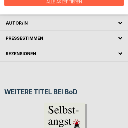
zeigen, dass sie mehr als nur ein Werkzeug ist - sie ist ein
ALLE AKZEPTIEREN
kreativer Partner.
AUTOR/IN
PRESSESTIMMEN
REZENSIONEN
WEITERE TITEL BEI
BoD