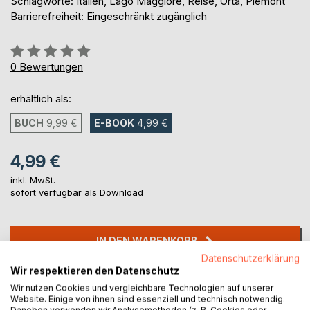
Schlagworte: Italien, Lago Maggiore, Reise, Orta, Piemont
Barrierefreiheit: Eingeschränkt zugänglich
Bewertung::
0%
0
Bewertungen
erhältlich als:
BUCH
9,99 €
E-BOOK
4,99 €
4,99 €
inkl. MwSt.
sofort verfügbar als Download
IN DEN WARENKORB
Datenschutzerklärung
Wir respektieren den Datenschutz
Auf die Merkliste
Wir nutzen Cookies und vergleichbare Technologien auf unserer
Titel bewerten
Website. Einige von ihnen sind essenziell und technisch notwendig.