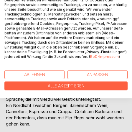
Daneben verwenden wir Analysemethoden (z. B. Cookies oder
Fingerprints sowie serverseitiges Tracking), um zu messen, wie häufig
unsere Seite besucht und wie sie genutzt wird. Wir verwenden
Trackingtechnologien zu Marketingzwecken und setzen hierzu
serverseitiges Tracking sowie auch Drittanbieter ein, wodurch ggf.
geräteübergreifend Cookies, Fingerprints, Tracking-Pixel, IP-Adressen
sowie gehashte E-Mail-Adressen genutzt werden. Auf unserer Seite
betten wir zudem Drittinhalte von anderen Anbietern ein (Video-
Plattformen). Wir haben auf die weitere Datenverarbeitung und ein
BESCHREIBUNG
etwaiges Tracking durch den Drittanbieter keinen Einfluss. Mit deiner
Einstellung willigst du in die oben beschriebenen Vorgänge ein. Du
kannst deine Einwilligung (z. B. im Footer unter „Privacy-Einstellungen“)
Italien. Ausgerechnet Italien. Hätte mir jemand am Anfang
jederzeit mit Wirkung für die Zukunft widerrufen. (
BoD-Impressum
)
des Jahres gesagt, dass ich meine Sommerferien in Italien
verbringen würde, ich hätte nur gelacht. Was sollte ich als
Norddeutscher denn ausgerechnet in Italien? Aber es kam
ABLEHNEN
ANPASSEN
anders und statt in mein geliebtes Dänemark, sollte es im
ALLE AKZEPTIEREN
Sommer nun mit der Familie nach Italien gehen. Pizza,
Pasta, heiße Füße und dazu eine mir gänzlich fremde
Sprache, die mit viel zu viel Gestik unterlegt ist.
Ein Nordlicht zwischen Bergen, italienischem Wein,
Cannelloni, Espresso und Grappa. Gelati am Badesee und
der Erkenntnis, dass man mit Flip Flops sehr wohl wandern
gehen kann.