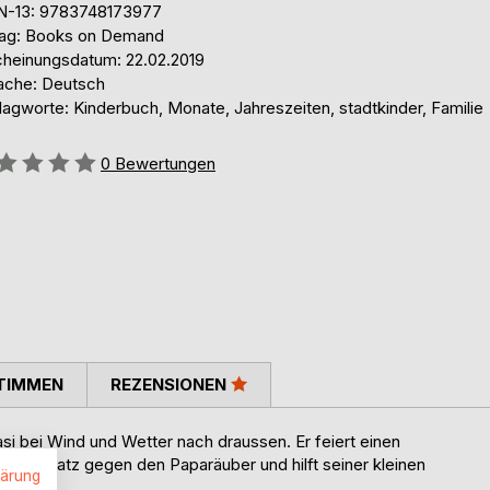
N-13: 9783748173977
lag: Books on Demand
cheinungsdatum: 22.02.2019
ache: Deutsch
lagworte: Kinderbuch, Monate, Jahreszeiten, stadtkinder, Familie
ertung::
0
Bewertungen
TIMMEN
REZENSIONEN
asi bei Wind und Wetter nach draussen. Er feiert einen
ten Schatz gegen den Paparäuber und hilft seiner kleinen
lärung
n.