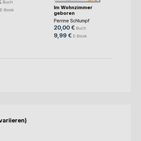
€
Buch
Faulti
Im Wohnzimmer
Anja Ro
E-Book
geboren
29,9
Perrine Schlumpf
9,99
20,00 €
Buch
9,99 €
E-Book
variieren)