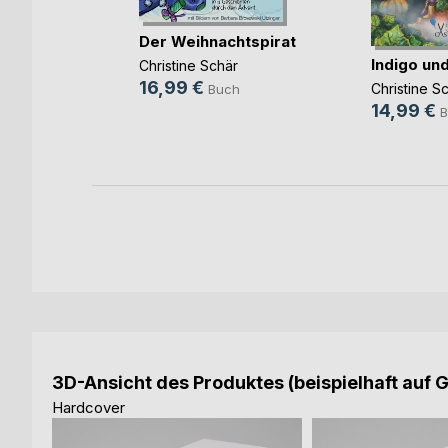
er
Der Weihnachtspirat
ser
Indigo und
Christine Schär
ch
16,99 €
Christine S
Buch
ok
14,99 €
B
3D-Ansicht des Produktes (beispielhaft auf 
Hardcover