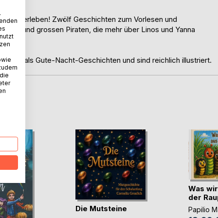
.
was zu erleben! Zwölf Geschichten zum Vorlesen und
wenden
es
leinen und grossen Piraten, die mehr über Linos und Yanna
nutzt
te.
tzen
erfekt als Gute-Nacht-Geschichten und sind reichlich illustriert.
owie
 zudem
 die
eter
nen
D
Was wir
der Ra
Die Mutsteine
Papilio 