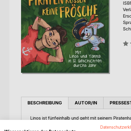
ISB
Ver
Ers
Spr
Sch
Bew
0%
BESCHREIBUNG
AUTOR/IN
PRESSES
Linos ist fünfeinhalb und geht mit seinem Piratenh
Matschgeburtstag im Stadtpark, verteidigt den kal
Datenschutzerk
Schwester Yanna dabei, den Froschkönig zu rette