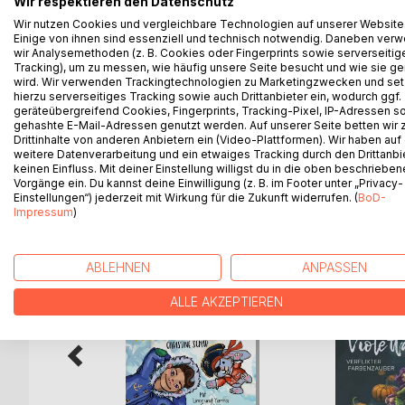
Wir respektieren den Datenschutz
Wir nutzen Cookies und vergleichbare Technologien auf unserer Website
Ob Sonne oder Regen, draussen gibt es immer et
Einige von ihnen sind essenziell und technisch notwendig. Daneben ver
wir Analysemethoden (z. B. Cookies oder Fingerprints sowie serverseitig
Nachmachen - für jeden Monat eine. Und für alle k
Tracking), um zu messen, wie häufig unsere Seite besucht und wie sie ge
erfahren wollen, gibt es noch eine Bonusgeschich
wird. Wir verwenden Trackingtechnologien zu Marketingzwecken und se
hierzu serverseitiges Tracking sowie auch Drittanbieter ein, wodurch ggf.
Alle Erzählungen eignen sich aufgrund ihrer Kürze p
geräteübergreifend Cookies, Fingerprints, Tracking-Pixel, IP-Adressen s
gehashte E-Mail-Adressen genutzt werden. Auf unserer Seite betten wir
Drittinhalte von anderen Anbietern ein (Video-Plattformen). Wir haben auf
weitere Datenverarbeitung und ein etwaiges Tracking durch den Drittanbi
keinen Einfluss. Mit deiner Einstellung willigst du in die oben beschriebe
Vorgänge ein. Du kannst deine Einwilligung (z. B. im Footer unter „Privacy-
WEITERE TITEL BEI
Bo
Einstellungen“) jederzeit mit Wirkung für die Zukunft widerrufen. (
BoD-
Impressum
)
ABLEHNEN
ANPASSEN
ALLE AKZEPTIEREN