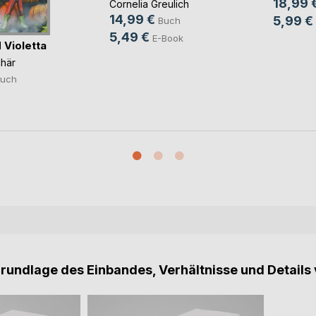
18,99 
Cornelia Greulich
14,99 €
5,99 €
Buch
5,49 €
E-Book
 Violetta
chär
uch
Grundlage des Einbandes, Verhältnisse und Details 