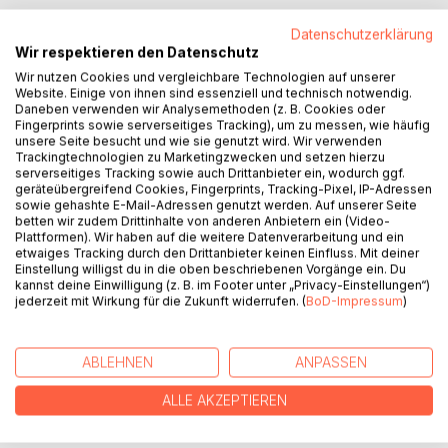
Datenschutzerklärung
Wir respektieren den Datenschutz
BESCHREIBUNG
Wir nutzen Cookies und vergleichbare Technologien auf unserer
Website. Einige von ihnen sind essenziell und technisch notwendig.
Daneben verwenden wir Analysemethoden (z. B. Cookies oder
Fingerprints sowie serverseitiges Tracking), um zu messen, wie häufig
Pionéa Loop in drei Teilen: die handliche Split-Ausgabe des
unsere Seite besucht und wie sie genutzt wird. Wir verwenden
umfangreichen Auftaktromans. Angenehmer zu lesen,
Trackingtechnologien zu Marketingzwecken und setzen hierzu
serverseitiges Tracking sowie auch Drittanbieter ein, wodurch ggf.
leichter mitzunehmen und mit niedrigerem Einstiegspreis.
geräteübergreifend Cookies, Fingerprints, Tracking-Pixel, IP-Adressen
sowie gehashte E-Mail-Adressen genutzt werden. Auf unserer Seite
Was ist das Paradies, wenn man darin gefangen ist?
betten wir zudem Drittinhalte von anderen Anbietern ein (Video-
Plattformen). Wir haben auf die weitere Datenverarbeitung und ein
etwaiges Tracking durch den Drittanbieter keinen Einfluss. Mit deiner
In LOOP II begleiten wir die Zurückgekehrten in eine Welt,
Einstellung willigst du in die oben beschriebenen Vorgänge ein. Du
die ihnen kein Zuhause mehr bieten kann. Der Versuch, in
kannst deine Einwilligung (z. B. im Footer unter „Privacy-Einstellungen“)
jederzeit mit Wirkung für die Zukunft widerrufen. (
BoD-Impressum
)
ihr Leben zurückzukehren, wird zu einer dramatischen,
spannenden und epischen Reise, auf der sich verborgene
Verbindungen zeigen, Geschichten ineinandergreifen und
ABLEHNEN
ANPASSEN
sich eine ungeahnte Tiefe öffnet.
ALLE AKZEPTIEREN
AUTOR/IN